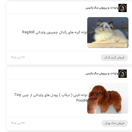
واردات و پرورش سگ باتیس
توله گربه های رگدال چمپیون وارداتی Ragdoll
فروش گربه رگدال
۲۸ تیر ۱۴۰۵
واردات و پرورش سگ باتیس
توله تاینی ( تیکاپ ) پودل های وارداتی از چین Tiny
Poodle
فروش سگ پودل
۲۷ تیر ۱۴۰۵