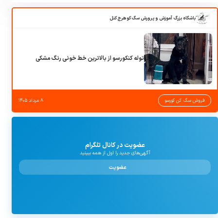
باشگاه بزرگ آموزش و پرورش سگ کوهرج کنل
توله کنکورسو از بالاترین خط خونی رنگ مشکی
فروش سگ کن کورسو
۸ مرداد ۱۴۰۵
عضویت در کانال تلگرام
آگهی‌های جدید را اول از همه ببینید
عضویت