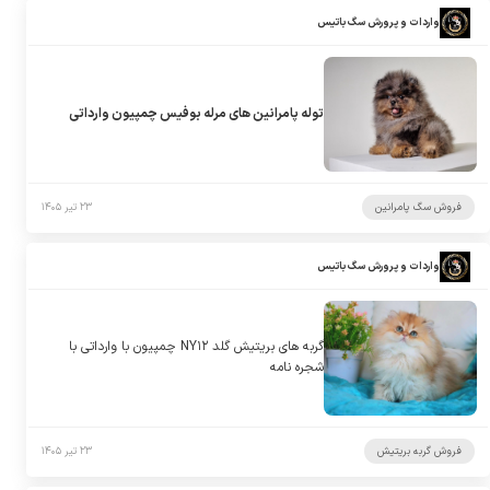
واردات و پرورش سگ باتیس
توله پامرانین های مرله بوفیس چمپیون وارداتی
فروش سگ پامرانین
۲۳ تیر ۱۴۰۵
واردات و پرورش سگ باتیس
گربه های بریتیش گلد NY۱۲ چمپیون با وارداتی با
شجره نامه
فروش گربه بریتیش
۲۳ تیر ۱۴۰۵