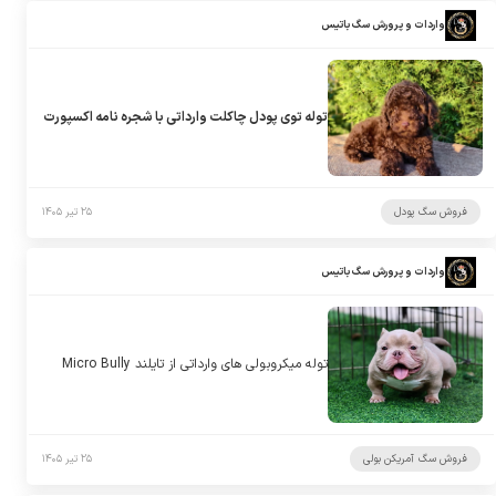
واردات و پرورش سگ باتیس
توله توی پودل چاکلت وارداتی با شجره نامه اکسپورت
فروش سگ پودل
۲۵ تیر ۱۴۰۵
واردات و پرورش سگ باتیس
توله میکروبولی های وارداتی از تایلند Micro Bully
فروش سگ آمریکن بولی
۲۵ تیر ۱۴۰۵