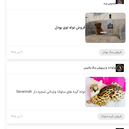
تندیس پت
فروش توله توی پودل
فروش سگ پودل
۹ تیر ۱۴۰۵
واردات و پرورش سگ باتیس
توله گربه های ساوانا وارداتی شجره دار Savannah
فروش گربه ساوانا
۷ تیر ۱۴۰۵