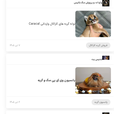
واردات و پرورش سگ باتیس
توله گربه های کاراکال وارداتی Caracal
فروش گربه کاراکال
۷ تیر ۱۴۰۵
تندیس پت
پانسیون وی آی پی سگ و گربه
پانسیون گربه
۶ تیر ۱۴۰۵