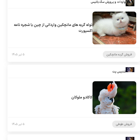
واردات و پرورش سگ باتیس
توله گربه های مانچکین وارداتی از چین با شجره نامه
اکسپورت
فروش گربه مانچکین
۵ تیر ۱۴۰۵
تندیس پت
کاکادو ملوکان
فروش طوطی
۵ تیر ۱۴۰۵