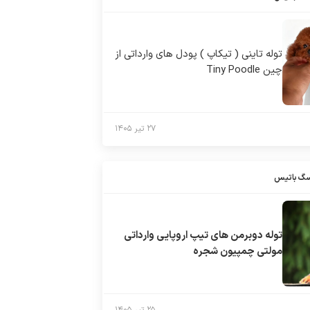
توله تاینی ( تیکاپ ) پودل های وارداتی از
چین Tiny Poodle
۲۷ تیر ۱۴۰۵
سگ باتیس
توله دوبرمن های تیپ اروپایی وارداتی
مولتی چمپیون شجره