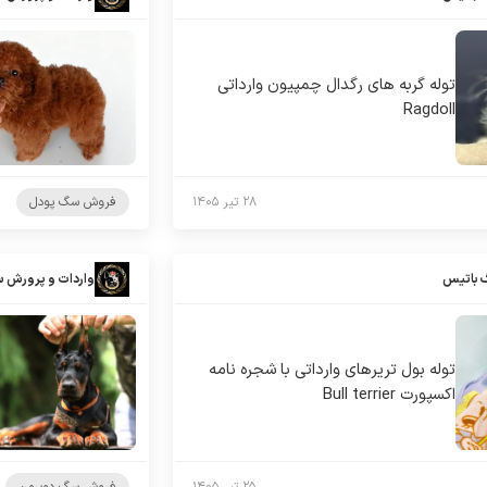
توله گربه های رگدال چمپیون وارداتی
Ragdoll
۲۸ تیر ۱۴۰۵
فروش سگ پودل
 باتیس
واردات و پرورش 
توله بول تریرهای وارداتی با شجره نامه
اکسپورت Bull terrier