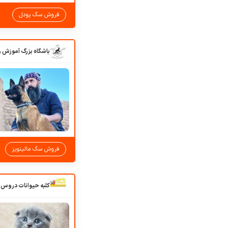
فروش سگ پودل
فروش سگ مالینویز