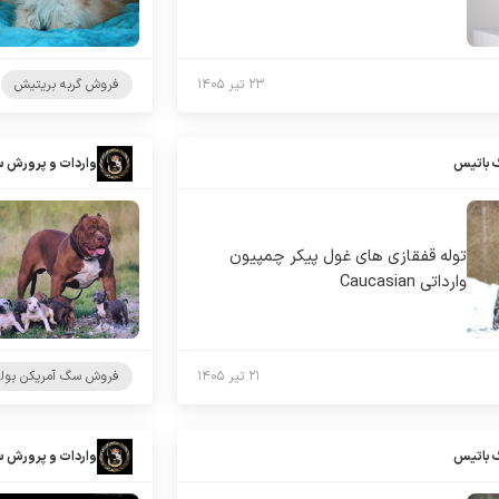
۲۳ تیر ۱۴۰۵
فروش گربه بریتیش
 باتیس
واردات و پرورش 
توله قفقازی های غول پیکر چمپیون
وارداتی Caucasian
۲۱ تیر ۱۴۰۵
فروش سگ آمریکن بول
 باتیس
واردات و پرورش 