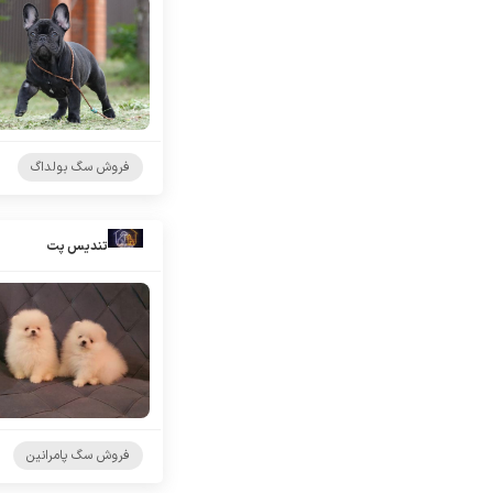
فروش سگ بولداگ
تندیس پت
فروش سگ پامرانین