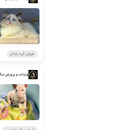
فروش گربه رگدال
واردات و پرورش سگ