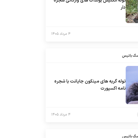
توله انگلیش بولداگ های وارداتی شجره
دار
۴ مرداد ۱۴۰۵
سگ باتیس
توله گربه های مینکون جایانت با شجره
نامه اکسپورت
۴ مرداد ۱۴۰۵
سگ باتیس