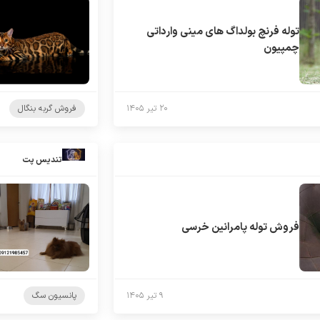
توله فرنچ بولداگ های مینی وارداتی
چمپیون
۲۰ تیر ۱۴۰۵
فروش گربه بنگال
تندیس پت
فروش توله پامرانین خرسی
۹ تیر ۱۴۰۵
پانسیون سگ