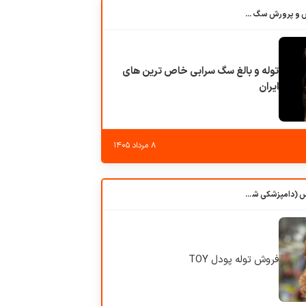
باشگاه بزرگ آموزش و پرورش سگ کوهرج کنل
توله و بالغ سگ سرابی خاص ترین های
ایران
۸ مرداد ۱۴۰۵
کلبه حیوانات دروس (دامپزشکی شهرزاد)
فروش توله پودل TOY