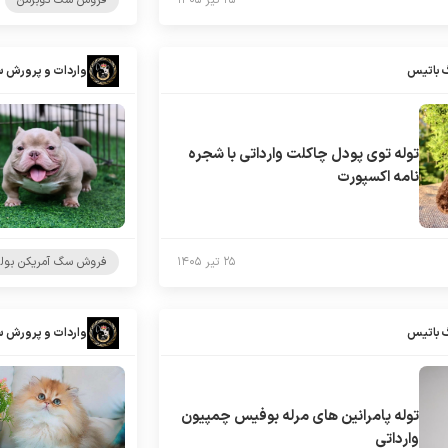
۲۵ تیر ۱۴۰۵
فروش سگ دوبرمن
 باتیس
واردات و پرورش 
توله توی پودل چاکلت وارداتی با شجره
نامه اکسپورت
۲۵ تیر ۱۴۰۵
فروش سگ آمریکن بول
 باتیس
واردات و پرورش 
توله پامرانین های مرله بوفیس چمپیون
وارداتی