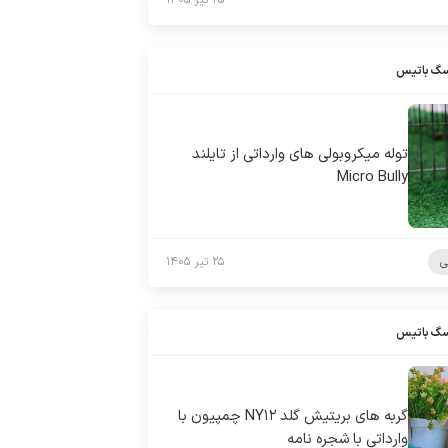
۲۵ تیر ۱۴۰۵
سگ باتیس
توله میکروبولی های وارداتی از تایلند
Micro Bully
ی
۲۵ تیر ۱۴۰۵
سگ باتیس
گربه های بریتیش گلد NY۱۲ چمپیون با
وارداتی با شجره نامه