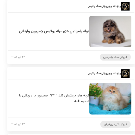
واردات و پرورش سگ باتیس
توله پامرانین های مرله بوفیس چمپیون وارداتی
فروش سگ پامرانین
۲۳ تیر ۱۴۰۵
واردات و پرورش سگ باتیس
گربه های بریتیش گلد NY۱۲ چمپیون با وارداتی با
شجره نامه
فروش گربه بریتیش
۲۳ تیر ۱۴۰۵