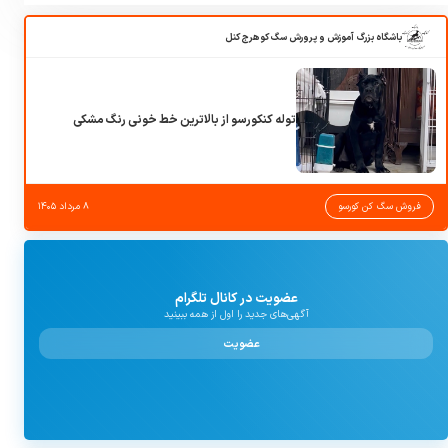
باشگاه بزرگ آموزش و پرورش سگ کوهرج کنل
توله کنکورسو از بالاترین خط خونی رنگ مشکی
فروش سگ کن کورسو
۸ مرداد ۱۴۰۵
عضویت در کانال تلگرام
آگهی‌های جدید را اول از همه ببینید
عضویت