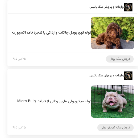
واردات و پرورش سگ باتیس
توله توی پودل چاکلت وارداتی با شجره نامه اکسپورت
فروش سگ پودل
۲۵ تیر ۱۴۰۵
واردات و پرورش سگ باتیس
توله میکروبولی های وارداتی از تایلند Micro Bully
فروش سگ آمریکن بولی
۲۵ تیر ۱۴۰۵