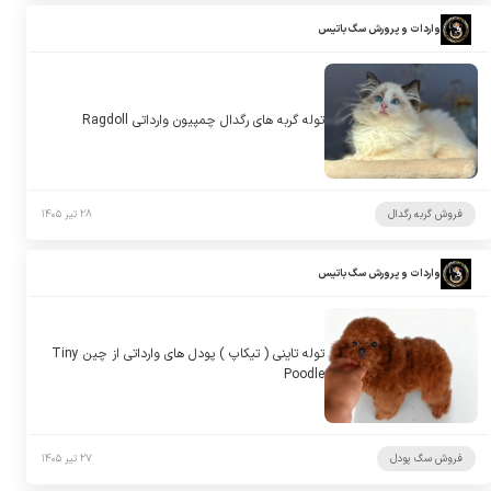
واردات و پرورش سگ باتیس
توله گربه های رگدال چمپیون وارداتی Ragdoll
فروش گربه رگدال
۲۸ تیر ۱۴۰۵
واردات و پرورش سگ باتیس
توله تاینی ( تیکاپ ) پودل های وارداتی از چین Tiny
Poodle
فروش سگ پودل
۲۷ تیر ۱۴۰۵