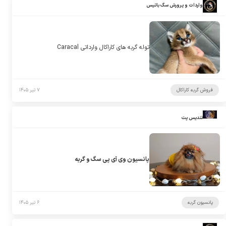
واردات و پرورش سگ باتیس
توله گربه های کاراکال وارداتی Caracal
فروش گربه کاراکال
۷ تیر ۱۴۰۵
تندیس پت
پانسیون وی آی پی سگ و گربه
پانسیون گربه
۶ تیر ۱۴۰۵