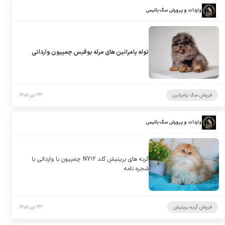
واردات و پرورش سگ باتیس
توله پامرانین های مرله بوفیس چمپیون وارداتی
فروش سگ پامرانین
۲۳ تیر ۱۴۰۵
واردات و پرورش سگ باتیس
گربه های بریتیش گلد NY۱۲ چمپیون با وارداتی با
شجره نامه
فروش گربه بریتیش
۲۳ تیر ۱۴۰۵