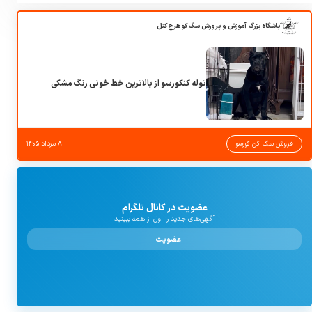
باشگاه بزرگ آموزش و پرورش سگ کوهرج کنل
توله کنکورسو از بالاترین خط خونی رنگ مشکی
فروش سگ کن کورسو
۸ مرداد ۱۴۰۵
عضویت در کانال تلگرام
آگهی‌های جدید را اول از همه ببینید
عضویت