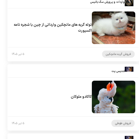
واردات و پرورش سگ باتیس
توله گربه های مانچکین وارداتی از چین با شجره نامه
اکسپورت
فروش گربه مانچکین
۵ تیر ۱۴۰۵
تندیس پت
کاکادو ملوکان
فروش طوطی
۵ تیر ۱۴۰۵