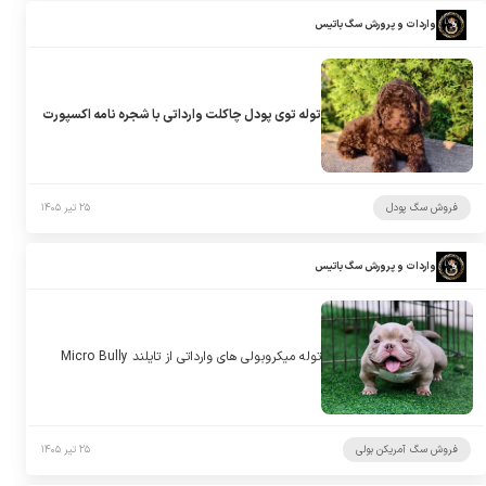
واردات و پرورش سگ باتیس
توله توی پودل چاکلت وارداتی با شجره نامه اکسپورت
فروش سگ پودل
۲۵ تیر ۱۴۰۵
واردات و پرورش سگ باتیس
توله میکروبولی های وارداتی از تایلند Micro Bully
فروش سگ آمریکن بولی
۲۵ تیر ۱۴۰۵