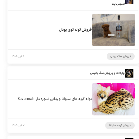
تندیس پت
فروش توله توی پودل
فروش سگ پودل
۹ تیر ۱۴۰۵
واردات و پرورش سگ باتیس
توله گربه های ساوانا وارداتی شجره دار Savannah
فروش گربه ساوانا
۷ تیر ۱۴۰۵