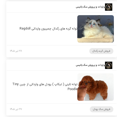
واردات و پرورش سگ باتیس
توله گربه های رگدال چمپیون وارداتی Ragdoll
فروش گربه رگدال
۲۸ تیر ۱۴۰۵
واردات و پرورش سگ باتیس
توله تاینی ( تیکاپ ) پودل های وارداتی از چین Tiny
Poodle
فروش سگ پودل
۲۷ تیر ۱۴۰۵