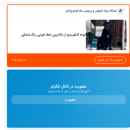
باشگاه بزرگ آموزش و پرورش سگ کوهرج کنل
توله کنکورسو از بالاترین خط خونی رنگ مشکی
فروش سگ کن کورسو
۸ مرداد ۱۴۰۵
عضویت در کانال تلگرام
آگهی‌های جدید را اول از همه ببینید
عضویت