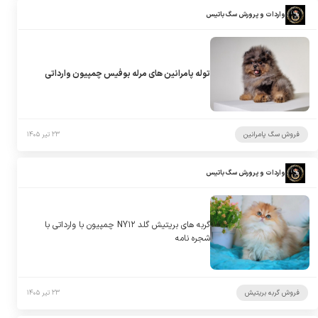
واردات و پرورش سگ باتیس
توله پامرانین های مرله بوفیس چمپیون وارداتی
فروش سگ پامرانین
۲۳ تیر ۱۴۰۵
واردات و پرورش سگ باتیس
گربه های بریتیش گلد NY۱۲ چمپیون با وارداتی با
شجره نامه
فروش گربه بریتیش
۲۳ تیر ۱۴۰۵