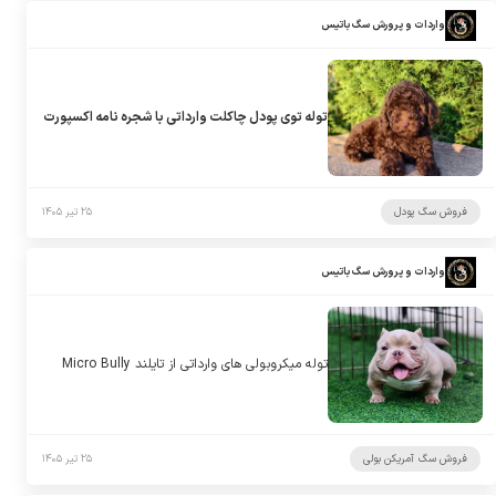
واردات و پرورش سگ باتیس
توله توی پودل چاکلت وارداتی با شجره نامه اکسپورت
فروش سگ پودل
۲۵ تیر ۱۴۰۵
واردات و پرورش سگ باتیس
توله میکروبولی های وارداتی از تایلند Micro Bully
فروش سگ آمریکن بولی
۲۵ تیر ۱۴۰۵