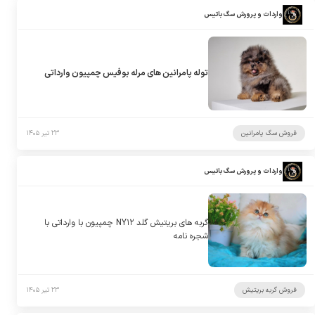
واردات و پرورش سگ باتیس
توله پامرانین های مرله بوفیس چمپیون وارداتی
فروش سگ پامرانین
۲۳ تیر ۱۴۰۵
واردات و پرورش سگ باتیس
گربه های بریتیش گلد NY۱۲ چمپیون با وارداتی با
شجره نامه
فروش گربه بریتیش
۲۳ تیر ۱۴۰۵