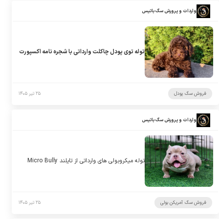
واردات و پرورش سگ باتیس
توله توی پودل چاکلت وارداتی با شجره نامه اکسپورت
فروش سگ پودل
۲۵ تیر ۱۴۰۵
واردات و پرورش سگ باتیس
توله میکروبولی های وارداتی از تایلند Micro Bully
فروش سگ آمریکن بولی
۲۵ تیر ۱۴۰۵