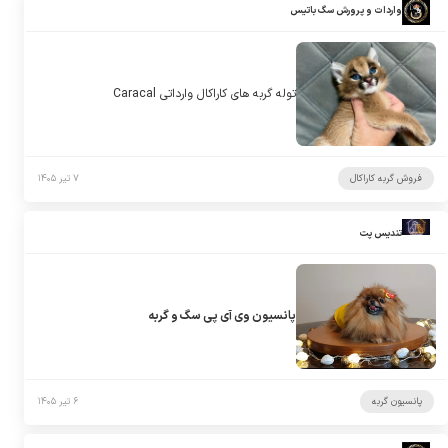
واردات و پرورش سگ باتیس
توله گربه های کاراکال وارداتی Caracal
فروش گربه کاراکال
۷ تیر ۱۴۰۵
تندیس پت
پانسیون وی آی پی سگ و گربه
پانسیون گربه
۶ تیر ۱۴۰۵