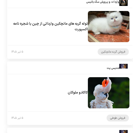
واردات و پرورش سگ باتیس
توله گربه های مانچکین وارداتی از چین با شجره نامه
اکسپورت
فروش گربه مانچکین
۵ تیر ۱۴۰۵
تندیس پت
کاکادو ملوکان
فروش طوطی
۵ تیر ۱۴۰۵