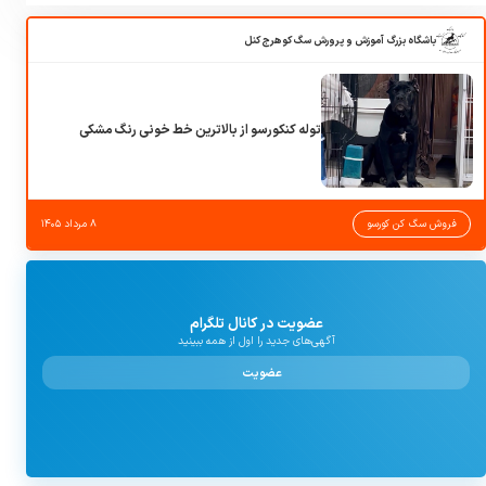
باشگاه بزرگ آموزش و پرورش سگ کوهرج کنل
توله کنکورسو از بالاترین خط خونی رنگ مشکی
فروش سگ کن کورسو
۸ مرداد ۱۴۰۵
عضویت در کانال تلگرام
آگهی‌های جدید را اول از همه ببینید
عضویت