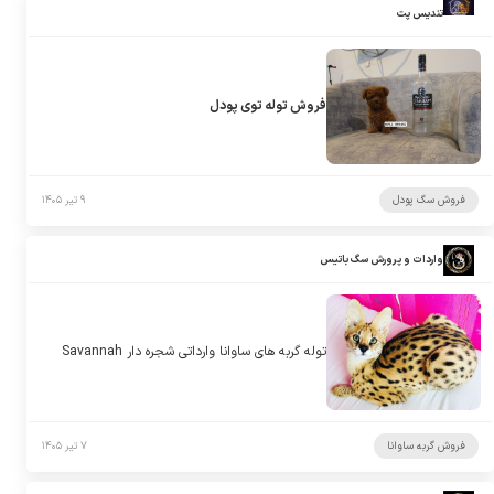
تندیس پت
فروش توله توی پودل
فروش سگ پودل
۹ تیر ۱۴۰۵
واردات و پرورش سگ باتیس
توله گربه های ساوانا وارداتی شجره دار Savannah
فروش گربه ساوانا
۷ تیر ۱۴۰۵