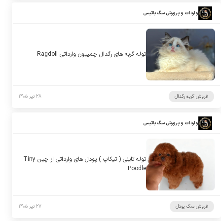
واردات و پرورش سگ باتیس
توله گربه های رگدال چمپیون وارداتی Ragdoll
فروش گربه رگدال
۲۸ تیر ۱۴۰۵
واردات و پرورش سگ باتیس
توله تاینی ( تیکاپ ) پودل های وارداتی از چین Tiny
Poodle
فروش سگ پودل
۲۷ تیر ۱۴۰۵