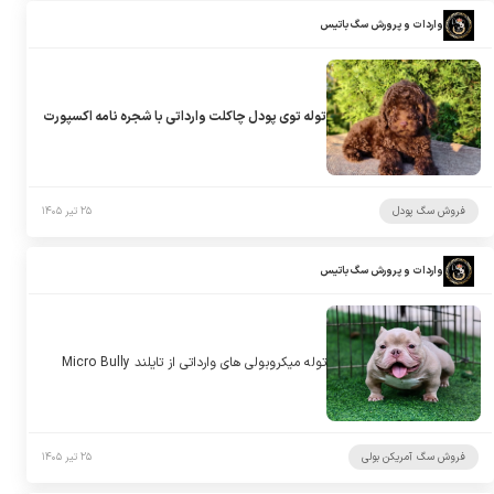
واردات و پرورش سگ باتیس
توله توی پودل چاکلت وارداتی با شجره نامه اکسپورت
فروش سگ پودل
۲۵ تیر ۱۴۰۵
واردات و پرورش سگ باتیس
توله میکروبولی های وارداتی از تایلند Micro Bully
فروش سگ آمریکن بولی
۲۵ تیر ۱۴۰۵