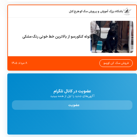
باشگاه بزرگ آموزش و پرورش سگ کوهرج کنل
توله کنکورسو از بالاترین خط خونی رنگ مشکی
فروش سگ کن کورسو
۸ مرداد ۱۴۰۵
عضویت در کانال تلگرام
آگهی‌های جدید را اول از همه ببینید
عضویت