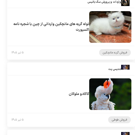
واردات و پرورش سگ باتیس
توله گربه های مانچکین وارداتی از چین با شجره نامه
اکسپورت
فروش گربه مانچکین
۵ تیر ۱۴۰۵
تندیس پت
کاکادو ملوکان
فروش طوطی
۵ تیر ۱۴۰۵