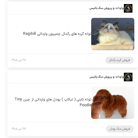
واردات و پرورش سگ باتیس
توله گربه های رگدال چمپیون وارداتی Ragdoll
فروش گربه رگدال
۲۸ تیر ۱۴۰۵
واردات و پرورش سگ باتیس
توله تاینی ( تیکاپ ) پودل های وارداتی از چین Tiny
Poodle
فروش سگ پودل
۲۷ تیر ۱۴۰۵