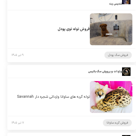
تندیس پت
فروش توله توی پودل
فروش سگ پودل
۹ تیر ۱۴۰۵
واردات و پرورش سگ باتیس
توله گربه های ساوانا وارداتی شجره دار Savannah
فروش گربه ساوانا
۷ تیر ۱۴۰۵