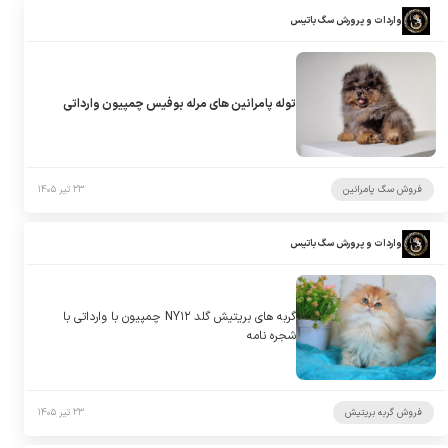
واردات و پرورش سگ باتیس
توله پامرانین های مرله بوفیس چمپیون وارداتی
فروش سگ پامرانین
۲۳ تیر ۱۴۰۵
واردات و پرورش سگ باتیس
گربه های بریتیش گلد NY۱۲ چمپیون با وارداتی با
شجره نامه
فروش گربه بریتیش
۲۳ تیر ۱۴۰۵