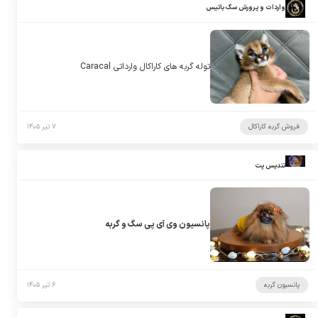
واردات و پرورش سگ باتیس
توله گربه های کاراکال وارداتی Caracal
فروش گربه کاراکال
۷ تیر ۱۴۰۵
تندیس پت
پانسیون وی آی پی سگ و گربه
پانسیون گربه
۶ تیر ۱۴۰۵