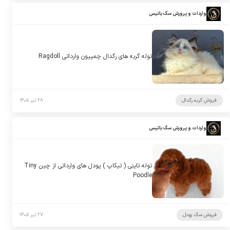
واردات و پرورش سگ باتیس
توله گربه های رگدال چمپیون وارداتی Ragdoll
فروش گربه رگدال
۲۸ تیر ۱۴۰۵
واردات و پرورش سگ باتیس
توله تاینی ( تیکاپ ) پودل های وارداتی از چین Tiny
Poodle
فروش سگ پودل
۲۷ تیر ۱۴۰۵