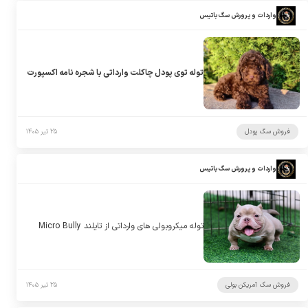
واردات و پرورش سگ باتیس
توله توی پودل چاکلت وارداتی با شجره نامه اکسپورت
فروش سگ پودل
۲۵ تیر ۱۴۰۵
واردات و پرورش سگ باتیس
توله میکروبولی های وارداتی از تایلند Micro Bully
فروش سگ آمریکن بولی
۲۵ تیر ۱۴۰۵