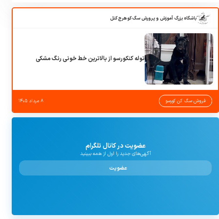
باشگاه بزرگ آموزش و پرورش سگ کوهرج کنل
توله کنکورسو از بالاترین خط خونی رنگ مشکی
فروش سگ کن کورسو
۸ مرداد ۱۴۰۵
عضویت در کانال تلگرام
آگهی‌های جدید را اول از همه ببینید
عضویت