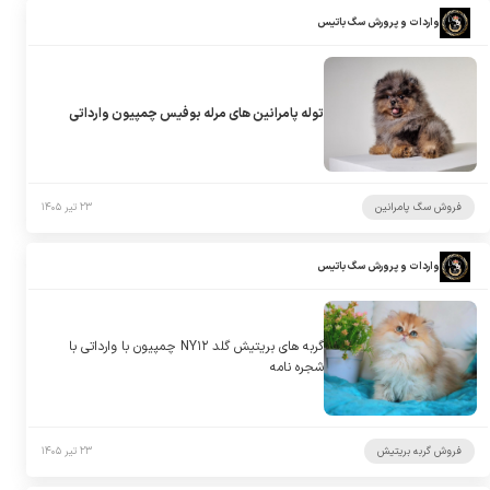
واردات و پرورش سگ باتیس
توله پامرانین های مرله بوفیس چمپیون وارداتی
فروش سگ پامرانین
۲۳ تیر ۱۴۰۵
واردات و پرورش سگ باتیس
گربه های بریتیش گلد NY۱۲ چمپیون با وارداتی با
شجره نامه
فروش گربه بریتیش
۲۳ تیر ۱۴۰۵