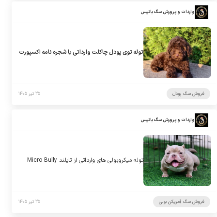
واردات و پرورش سگ باتیس
توله توی پودل چاکلت وارداتی با شجره نامه اکسپورت
فروش سگ پودل
۲۵ تیر ۱۴۰۵
واردات و پرورش سگ باتیس
توله میکروبولی های وارداتی از تایلند Micro Bully
فروش سگ آمریکن بولی
۲۵ تیر ۱۴۰۵