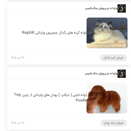
واردات و پرورش سگ باتیس
توله گربه های رگدال چمپیون وارداتی Ragdoll
فروش گربه رگدال
۲۸ تیر ۱۴۰۵
واردات و پرورش سگ باتیس
توله تاینی ( تیکاپ ) پودل های وارداتی از چین Tiny
Poodle
فروش سگ پودل
۲۷ تیر ۱۴۰۵