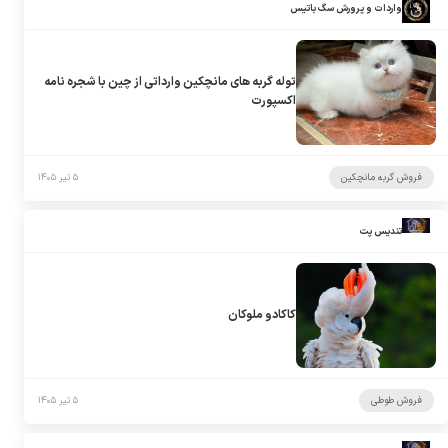
واردات و پرورش سگ باتیس
توله گربه های مانچکین وارداتی از چین با شجره نامه
اکسپورت
فروش گربه مانچکین
۵ تیر ۱۴۰۵
تندیس پت
کاکادو ملوکان
فروش طوطی
۵ تیر ۱۴۰۵