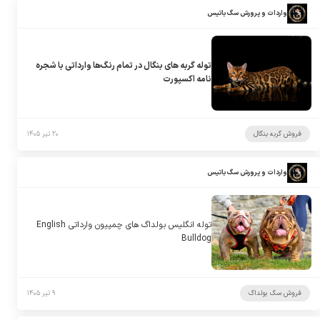
واردات و پرورش سگ باتیس
توله گربه های بنگال در تمام رنگ‌ها وارداتی با شجره
نامه اکسپورت
فروش گربه بنگال
۲۰ تیر ۱۴۰۵
واردات و پرورش سگ باتیس
توله انگلیس بولداگ های چمپیون وارداتی English
Bulldog
فروش سگ بولداگ
۹ تیر ۱۴۰۵