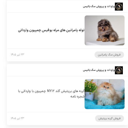
واردات و پرورش سگ باتیس
توله پامرانین های مرله بوفیس چمپیون وارداتی
فروش سگ پامرانین
۲۳ تیر ۱۴۰۵
واردات و پرورش سگ باتیس
گربه های بریتیش گلد NY۱۲ چمپیون با وارداتی با
شجره نامه
فروش گربه بریتیش
۲۳ تیر ۱۴۰۵