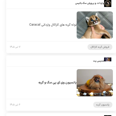
واردات و پرورش سگ باتیس
توله گربه های کاراکال وارداتی Caracal
فروش گربه کاراکال
۷ تیر ۱۴۰۵
تندیس پت
پانسیون وی آی پی سگ و گربه
پانسیون گربه
۶ تیر ۱۴۰۵