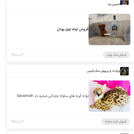
تندیس پت
فروش توله توی پودل
فروش سگ پودل
۹ تیر ۱۴۰۵
واردات و پرورش سگ باتیس
توله گربه های ساوانا وارداتی شجره دار Savannah
فروش گربه ساوانا
۷ تیر ۱۴۰۵