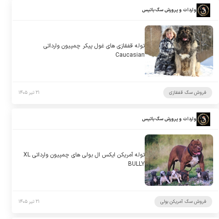
واردات و پرورش سگ باتیس
توله قفقازی های غول پیکر چمپیون وارداتی
Caucasian
فروش سگ قفقازی
۲۱ تیر ۱۴۰۵
واردات و پرورش سگ باتیس
توله آمریکن ایکس ال بولی های چمپیون وارداتی XL
BULLY
فروش سگ آمریکن بولی
۲۱ تیر ۱۴۰۵