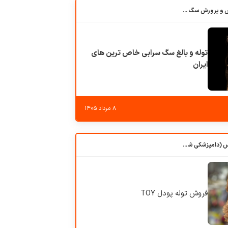
باشگاه بزرگ آموزش و پرورش سگ کوهرج کنل
توله و بالغ سگ سرابی خاص ترین های
ایران
۸ مرداد ۱۴۰۵
کلبه حیوانات دروس (دامپزشکی شهرزاد)
فروش توله پودل TOY