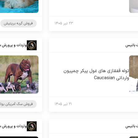
۲۳ تیر ۱۴۰۵
فروش گربه بریتیش
 باتیس
واردات و پرورش 
توله قفقازی های غول پیکر چمپیون
وارداتی Caucasian
۲۱ تیر ۱۴۰۵
فروش سگ آمریکن بول
 باتیس
واردات و پرورش 