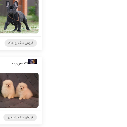
فروش سگ بولداگ
تندیس پت
فروش سگ پامرانین