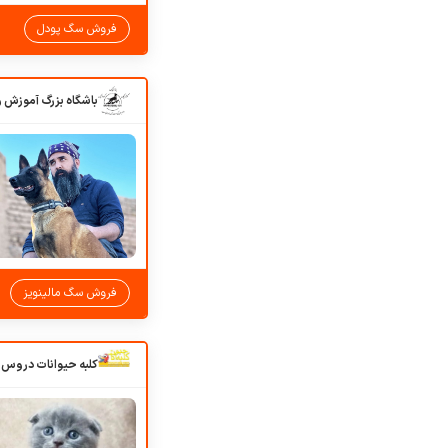
فروش سگ پودل
فروش سگ مالینویز