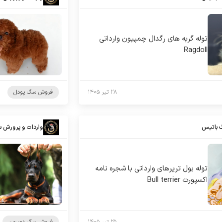
توله گربه های رگدال چمپیون وارداتی
Ragdoll
۲۸ تیر ۱۴۰۵
فروش سگ پودل
 باتیس
واردات و پرورش 
توله بول تریرهای وارداتی با شجره نامه
اکسپورت Bull terrier