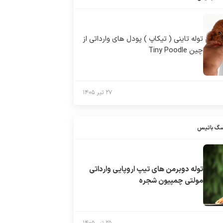
توله تاینی ( تیکاپ ) پودل های وارداتی از
چین Tiny Poodle
۲۷ تیر ۱۴۰۵
سگ باتیس
توله دوبرمن های تیپ اروپایی وارداتی
مولتی چمپیون شجره