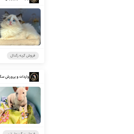
فروش گربه رگدال
واردات و پرورش سگ