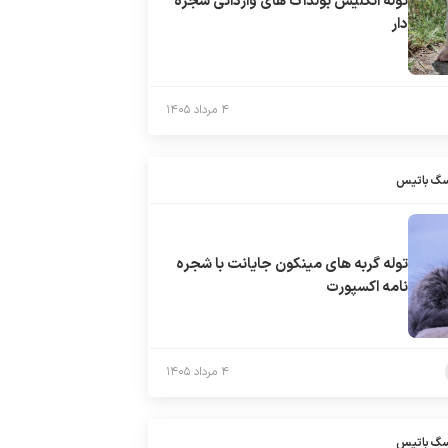
توله انگلیش بولداگ های وارداتی شجره
دار
۴ مرداد ۱۴۰۵
سگ باتیس
توله گربه های مینکون جایانت با شجره
نامه اکسپورت
۴ مرداد ۱۴۰۵
سگ باتیس