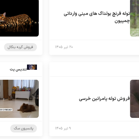
توله فرنچ بولداگ های مینی وارداتی
چمپیون
۲۰ تیر ۱۴۰۵
فروش گربه بنگال
تندیس پت
فروش توله پامرانین خرسی
۹ تیر ۱۴۰۵
پانسیون سگ