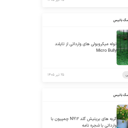
۲۵ تیر ۱۴۰۵
سگ باتیس
توله میکروبولی های وارداتی از تایلند
Micro Bully
ی
۲۵ تیر ۱۴۰۵
سگ باتیس
گربه های بریتیش گلد NY۱۲ چمپیون با
وارداتی با شجره نامه