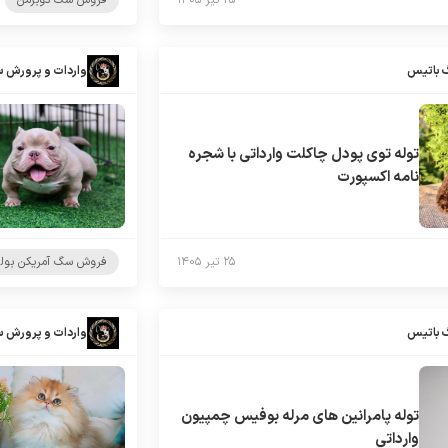
۲۵ تیر ۱۴۰۵
فروش سگ دوبرمن
 باتیس
واردات و پرورش 
توله توی پودل چاکلت وارداتی با شجره
نامه اکسپورت
۲۵ تیر ۱۴۰۵
فروش سگ آمریکن بول
 باتیس
واردات و پرورش 
توله پامرانین های مرله بوفیس چمپیون
وارداتی