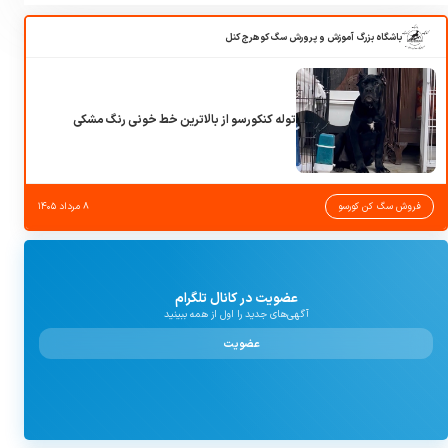
باشگاه بزرگ آموزش و پرورش سگ کوهرج کنل
توله کنکورسو از بالاترین خط خونی رنگ مشکی
فروش سگ کن کورسو
۸ مرداد ۱۴۰۵
عضویت در کانال تلگرام
آگهی‌های جدید را اول از همه ببینید
عضویت