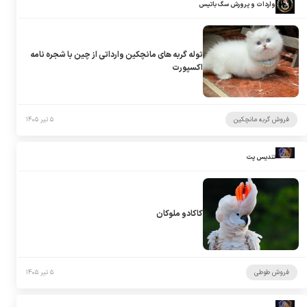
واردات و پرورش سگ باتیس
توله گربه های مانچکین وارداتی از چین با شجره نامه
اکسپورت
فروش گربه مانچکین
۵ تیر ۱۴۰۵
تندیس پت
کاکادو ملوکان
فروش طوطی
۵ تیر ۱۴۰۵