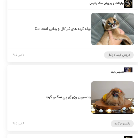
واردات و پرورش سگ باتیس
توله گربه های کاراکال وارداتی Caracal
فروش گربه کاراکال
۷ تیر ۱۴۰۵
تندیس پت
پانسیون وی آی پی سگ و گربه
پانسیون گربه
۶ تیر ۱۴۰۵