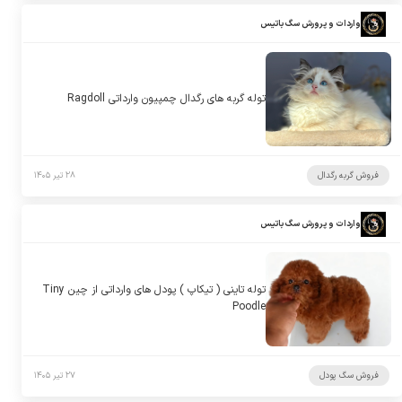
واردات و پرورش سگ باتیس
توله گربه های رگدال چمپیون وارداتی Ragdoll
فروش گربه رگدال
۲۸ تیر ۱۴۰۵
واردات و پرورش سگ باتیس
توله تاینی ( تیکاپ ) پودل های وارداتی از چین Tiny
Poodle
فروش سگ پودل
۲۷ تیر ۱۴۰۵