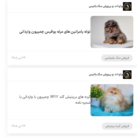
واردات و پرورش سگ باتیس
توله پامرانین های مرله بوفیس چمپیون وارداتی
فروش سگ پامرانین
۲۳ تیر ۱۴۰۵
واردات و پرورش سگ باتیس
گربه های بریتیش گلد NY۱۲ چمپیون با وارداتی با
شجره نامه
فروش گربه بریتیش
۲۳ تیر ۱۴۰۵