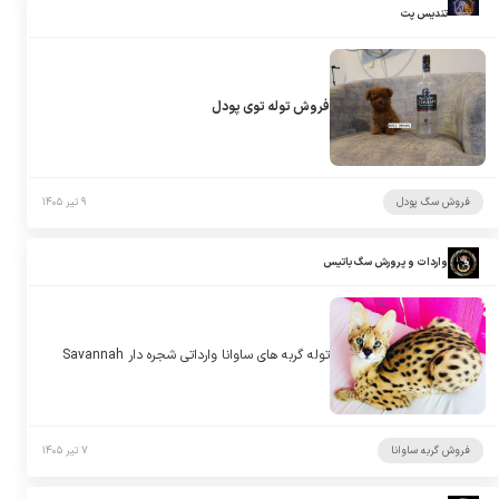
تندیس پت
فروش توله توی پودل
فروش سگ پودل
۹ تیر ۱۴۰۵
واردات و پرورش سگ باتیس
توله گربه های ساوانا وارداتی شجره دار Savannah
فروش گربه ساوانا
۷ تیر ۱۴۰۵