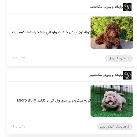
واردات و پرورش سگ باتیس
توله توی پودل چاکلت وارداتی با شجره نامه اکسپورت
فروش سگ پودل
۲۵ تیر ۱۴۰۵
واردات و پرورش سگ باتیس
توله میکروبولی های وارداتی از تایلند Micro Bully
فروش سگ آمریکن بولی
۲۵ تیر ۱۴۰۵