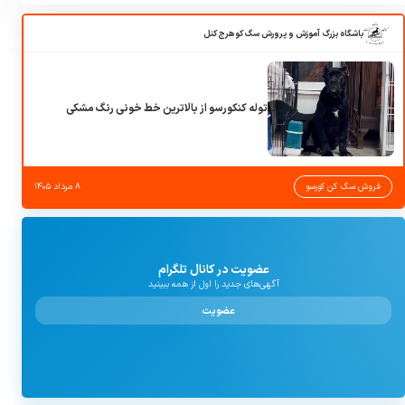
باشگاه بزرگ آموزش و پرورش سگ کوهرج کنل
توله کنکورسو از بالاترین خط خونی رنگ مشکی
فروش سگ کن کورسو
۸ مرداد ۱۴۰۵
عضویت در کانال تلگرام
آگهی‌های جدید را اول از همه ببینید
عضویت