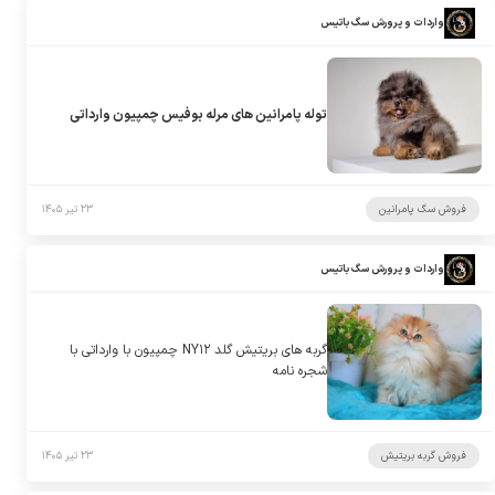
واردات و پرورش سگ باتیس
توله پامرانین های مرله بوفیس چمپیون وارداتی
فروش سگ پامرانین
۲۳ تیر ۱۴۰۵
واردات و پرورش سگ باتیس
گربه های بریتیش گلد NY۱۲ چمپیون با وارداتی با
شجره نامه
فروش گربه بریتیش
۲۳ تیر ۱۴۰۵