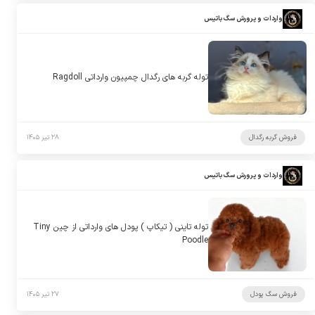
واردات و پرورش سگ باتیس
توله گربه های رگدال چمپیون وارداتی Ragdoll
فروش گربه رگدال
۲۸ تیر ۱۴۰۵
واردات و پرورش سگ باتیس
توله تاینی ( تیکاپ ) پودل های وارداتی از چین Tiny
Poodle
فروش سگ پودل
۲۷ تیر ۱۴۰۵