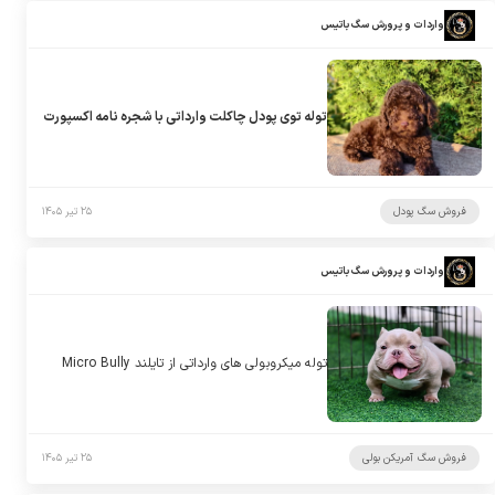
واردات و پرورش سگ باتیس
توله توی پودل چاکلت وارداتی با شجره نامه اکسپورت
فروش سگ پودل
۲۵ تیر ۱۴۰۵
واردات و پرورش سگ باتیس
توله میکروبولی های وارداتی از تایلند Micro Bully
فروش سگ آمریکن بولی
۲۵ تیر ۱۴۰۵