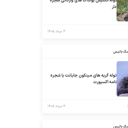
توله انگلیش بولداگ های وارداتی شجره
دار
۴ مرداد ۱۴۰۵
سگ باتیس
توله گربه های مینکون جایانت با شجره
نامه اکسپورت
۴ مرداد ۱۴۰۵
سگ باتیس