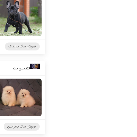
فروش سگ بولداگ
تندیس پت
فروش سگ پامرانین