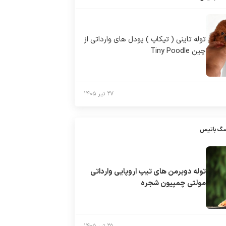
توله تاینی ( تیکاپ ) پودل های وارداتی از
چین Tiny Poodle
۲۷ تیر ۱۴۰۵
سگ باتیس
توله دوبرمن های تیپ اروپایی وارداتی
مولتی چمپیون شجره