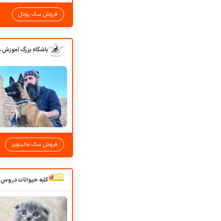
فروش سگ پودل
فروش سگ مالینویز