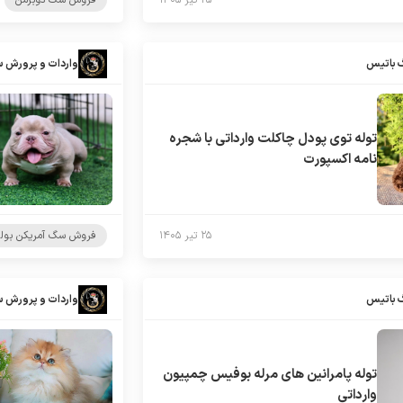
۲۵ تیر ۱۴۰۵
فروش سگ دوبرمن
 باتیس
واردات و پرورش 
توله توی پودل چاکلت وارداتی با شجره
نامه اکسپورت
۲۵ تیر ۱۴۰۵
فروش سگ آمریکن بول
 باتیس
واردات و پرورش 
توله پامرانین های مرله بوفیس چمپیون
وارداتی