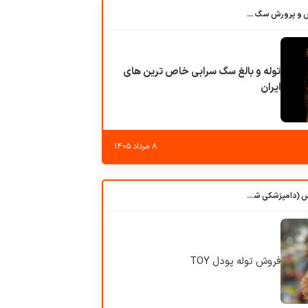
باشگاه بزرگ آموزش و پرورش سگ کوهرج کنل
توله و بالغ سگ سرابی خاص ترین های
ایران
۸ مرداد ۱۴۰۵
کلبه حیوانات دروس (دامپزشکی شهرزاد)
فروش توله پودل TOY