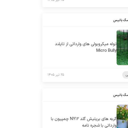
۲۵ تیر ۱۴۰۵
سگ باتیس
توله میکروبولی های وارداتی از تایلند
Micro Bully
ی
۲۵ تیر ۱۴۰۵
سگ باتیس
گربه های بریتیش گلد NY۱۲ چمپیون با
وارداتی با شجره نامه