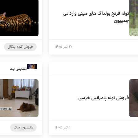
توله فرنچ بولداگ های مینی وارداتی
چمپیون
۲۰ تیر ۱۴۰۵
فروش گربه بنگال
تندیس پت
فروش توله پامرانین خرسی
۹ تیر ۱۴۰۵
پانسیون سگ