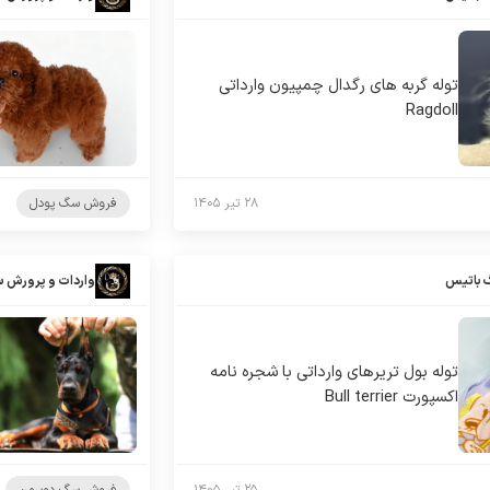
توله گربه های رگدال چمپیون وارداتی
Ragdoll
۲۸ تیر ۱۴۰۵
فروش سگ پودل
 باتیس
واردات و پرورش 
توله بول تریرهای وارداتی با شجره نامه
اکسپورت Bull terrier