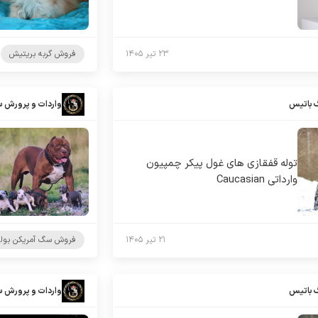
۲۳ تیر ۱۴۰۵
فروش گربه بریتیش
 باتیس
واردات و پرورش 
توله قفقازی های غول پیکر چمپیون
وارداتی Caucasian
۲۱ تیر ۱۴۰۵
فروش سگ آمریکن بول
 باتیس
واردات و پرورش 