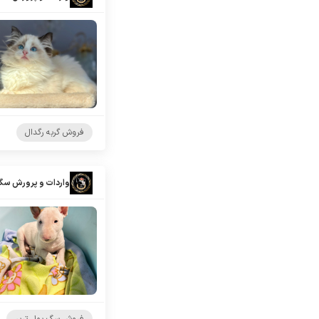
فروش گربه رگدال
واردات و پرورش سگ