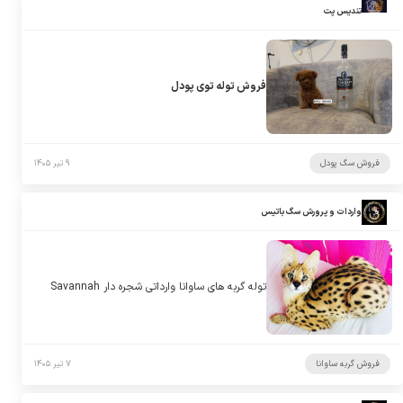
تندیس پت
فروش توله توی پودل
فروش سگ پودل
۹ تیر ۱۴۰۵
واردات و پرورش سگ باتیس
توله گربه های ساوانا وارداتی شجره دار Savannah
فروش گربه ساوانا
۷ تیر ۱۴۰۵