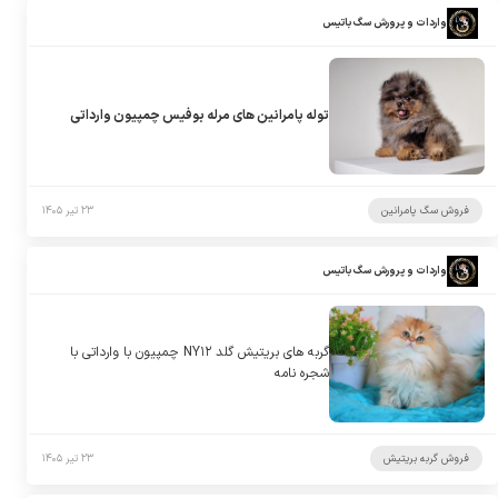
واردات و پرورش سگ باتیس
توله پامرانین های مرله بوفیس چمپیون وارداتی
فروش سگ پامرانین
۲۳ تیر ۱۴۰۵
واردات و پرورش سگ باتیس
گربه های بریتیش گلد NY۱۲ چمپیون با وارداتی با
شجره نامه
فروش گربه بریتیش
۲۳ تیر ۱۴۰۵