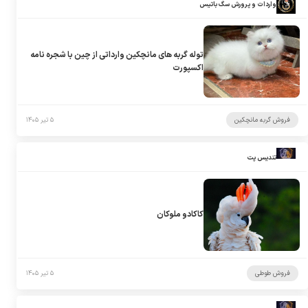
واردات و پرورش سگ باتیس
توله گربه های مانچکین وارداتی از چین با شجره نامه
اکسپورت
فروش گربه مانچکین
۵ تیر ۱۴۰۵
تندیس پت
کاکادو ملوکان
فروش طوطی
۵ تیر ۱۴۰۵