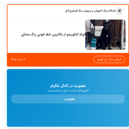
باشگاه بزرگ آموزش و پرورش سگ کوهرج کنل
توله کنکورسو از بالاترین خط خونی رنگ مشکی
فروش سگ کن کورسو
۸ مرداد ۱۴۰۵
عضویت در کانال تلگرام
آگهی‌های جدید را اول از همه ببینید
عضویت