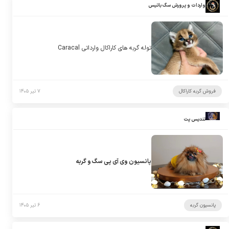
واردات و پرورش سگ باتیس
توله گربه های کاراکال وارداتی Caracal
فروش گربه کاراکال
۷ تیر ۱۴۰۵
تندیس پت
پانسیون وی آی پی سگ و گربه
پانسیون گربه
۶ تیر ۱۴۰۵