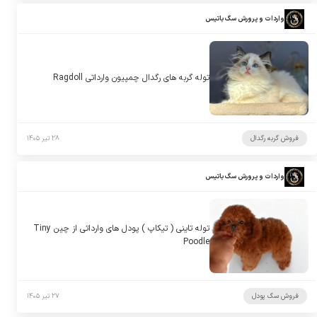
واردات و پرورش سگ باتیس
توله گربه های رگدال چمپیون وارداتی Ragdoll
فروش گربه رگدال
۲۸ تیر ۱۴۰۵
واردات و پرورش سگ باتیس
توله تاینی ( تیکاپ ) پودل های وارداتی از چین Tiny
Poodle
فروش سگ پودل
۲۷ تیر ۱۴۰۵