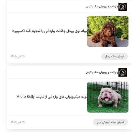
واردات و پرورش سگ باتیس
توله توی پودل چاکلت وارداتی با شجره نامه اکسپورت
فروش سگ پودل
۲۵ تیر ۱۴۰۵
واردات و پرورش سگ باتیس
توله میکروبولی های وارداتی از تایلند Micro Bully
فروش سگ آمریکن بولی
۲۵ تیر ۱۴۰۵