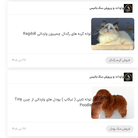
واردات و پرورش سگ باتیس
توله گربه های رگدال چمپیون وارداتی Ragdoll
فروش گربه رگدال
۲۸ تیر ۱۴۰۵
واردات و پرورش سگ باتیس
توله تاینی ( تیکاپ ) پودل های وارداتی از چین Tiny
Poodle
فروش سگ پودل
۲۷ تیر ۱۴۰۵