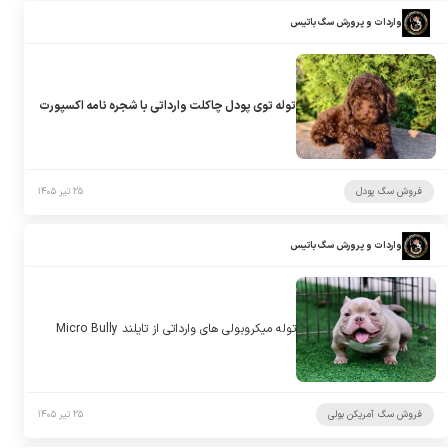
واردات و پرورش سگ باتیس
توله توی پودل چاکلت وارداتی با شجره نامه اکسپورت
فروش سگ پودل
۲۵ تیر ۱۴۰۵
واردات و پرورش سگ باتیس
توله میکروبولی های وارداتی از تایلند Micro Bully
فروش سگ آمریکن بولی
۲۵ تیر ۱۴۰۵