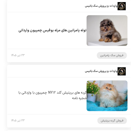
واردات و پرورش سگ باتیس
توله پامرانین های مرله بوفیس چمپیون وارداتی
فروش سگ پامرانین
۲۳ تیر ۱۴۰۵
واردات و پرورش سگ باتیس
گربه های بریتیش گلد NY۱۲ چمپیون با وارداتی با
شجره نامه
فروش گربه بریتیش
۲۳ تیر ۱۴۰۵