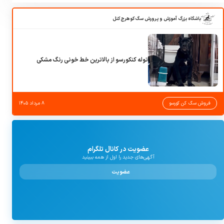
باشگاه بزرگ آموزش و پرورش سگ کوهرج کنل
توله کنکورسو از بالاترین خط خونی رنگ مشکی
فروش سگ کن کورسو
۸ مرداد ۱۴۰۵
عضویت در کانال تلگرام
آگهی‌های جدید را اول از همه ببینید
عضویت