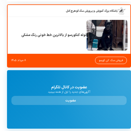
باشگاه بزرگ آموزش و پرورش سگ کوهرج کنل
توله کنکورسو از بالاترین خط خونی رنگ مشکی
فروش سگ کن کورسو
۸ مرداد ۱۴۰۵
عضویت در کانال تلگرام
آگهی‌های جدید را اول از همه ببینید
عضویت