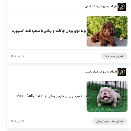
واردات و پرورش سگ باتیس
توله توی پودل چاکلت وارداتی با شجره نامه اکسپورت
فروش سگ پودل
۲۵ تیر ۱۴۰۵
واردات و پرورش سگ باتیس
توله میکروبولی های وارداتی از تایلند Micro Bully
فروش سگ آمریکن بولی
۲۵ تیر ۱۴۰۵