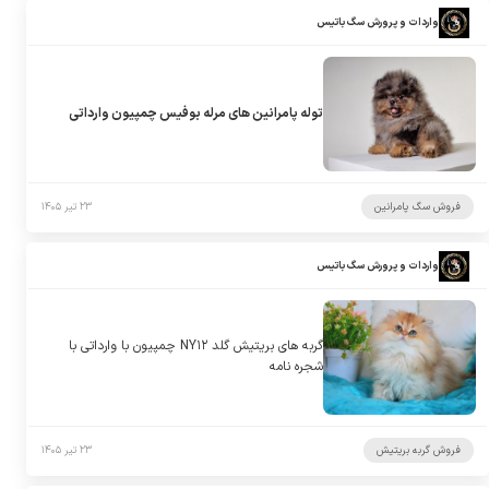
واردات و پرورش سگ باتیس
توله پامرانین های مرله بوفیس چمپیون وارداتی
فروش سگ پامرانین
۲۳ تیر ۱۴۰۵
واردات و پرورش سگ باتیس
گربه های بریتیش گلد NY۱۲ چمپیون با وارداتی با
شجره نامه
فروش گربه بریتیش
۲۳ تیر ۱۴۰۵