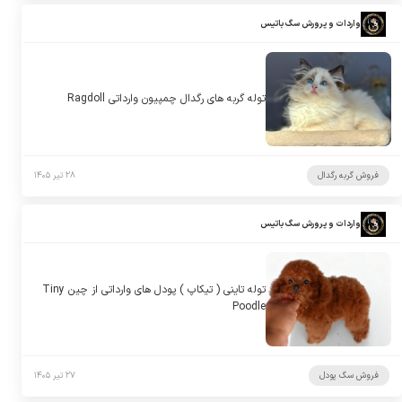
واردات و پرورش سگ باتیس
توله گربه های رگدال چمپیون وارداتی Ragdoll
فروش گربه رگدال
۲۸ تیر ۱۴۰۵
واردات و پرورش سگ باتیس
توله تاینی ( تیکاپ ) پودل های وارداتی از چین Tiny
Poodle
فروش سگ پودل
۲۷ تیر ۱۴۰۵