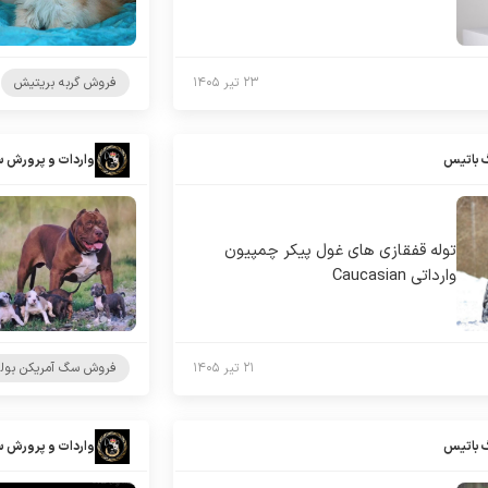
۲۳ تیر ۱۴۰۵
فروش گربه بریتیش
 باتیس
واردات و پرورش 
توله قفقازی های غول پیکر چمپیون
وارداتی Caucasian
۲۱ تیر ۱۴۰۵
فروش سگ آمریکن بول
 باتیس
واردات و پرورش 