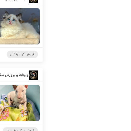
فروش گربه رگدال
واردات و پرورش سگ