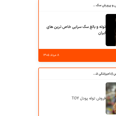
باشگاه بزرگ آموزش و پرورش سگ کوهرج کنل
توله و بالغ سگ سرابی خاص ترین های
ایران
۸ مرداد ۱۴۰۵
کلبه حیوانات دروس (دامپزشکی شهرزاد)
فروش توله پودل TOY