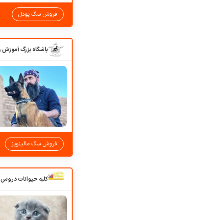
فروش سگ پودل
فروش سگ مالینویز