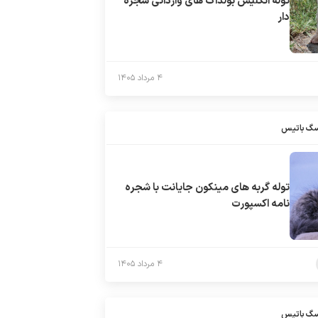
توله انگلیش بولداگ های وارداتی شجره
دار
۴ مرداد ۱۴۰۵
سگ باتیس
توله گربه های مینکون جایانت با شجره
نامه اکسپورت
۴ مرداد ۱۴۰۵
سگ باتیس