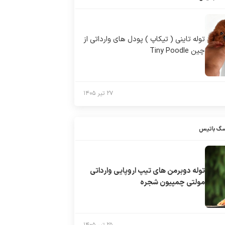
توله تاینی ( تیکاپ ) پودل های وارداتی از
چین Tiny Poodle
۲۷ تیر ۱۴۰۵
سگ باتیس
توله دوبرمن های تیپ اروپایی وارداتی
مولتی چمپیون شجره