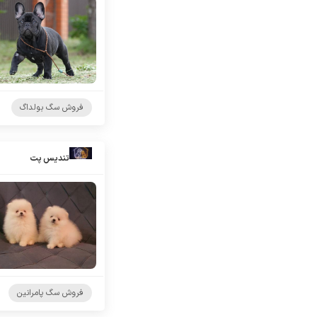
فروش سگ بولداگ
تندیس پت
فروش سگ پامرانین