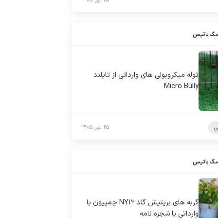
۲۵ تیر ۱۴۰۵
سگ باتیس
توله میکروبولی های وارداتی از تایلند
Micro Bully
ی
۲۵ تیر ۱۴۰۵
سگ باتیس
گربه های بریتیش گلد NY۱۲ چمپیون با
وارداتی با شجره نامه