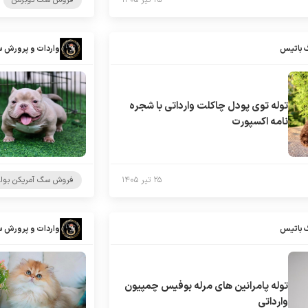
۲۵ تیر ۱۴۰۵
فروش سگ دوبرمن
 باتیس
واردات و پرورش 
توله توی پودل چاکلت وارداتی با شجره
نامه اکسپورت
۲۵ تیر ۱۴۰۵
فروش سگ آمریکن بول
 باتیس
واردات و پرورش 
توله پامرانین های مرله بوفیس چمپیون
وارداتی