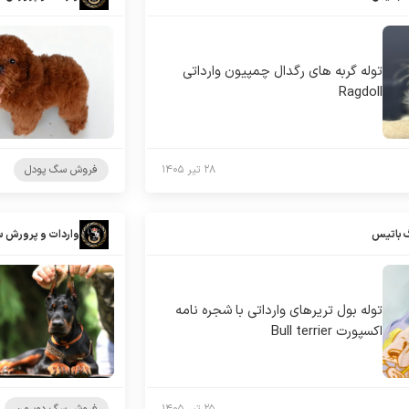
توله گربه های رگدال چمپیون وارداتی
Ragdoll
۲۸ تیر ۱۴۰۵
فروش سگ پودل
 باتیس
واردات و پرورش 
توله بول تریرهای وارداتی با شجره نامه
اکسپورت Bull terrier