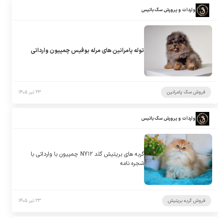
واردات و پرورش سگ باتیس
توله پامرانین های مرله بوفیس چمپیون وارداتی
فروش سگ پامرانین
۲۳ تیر ۱۴۰۵
واردات و پرورش سگ باتیس
گربه های بریتیش گلد NY۱۲ چمپیون با وارداتی با
شجره نامه
فروش گربه بریتیش
۲۳ تیر ۱۴۰۵