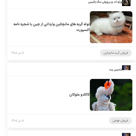
واردات و پرورش سگ باتیس
توله گربه های مانچکین وارداتی از چین با شجره نامه
اکسپورت
فروش گربه مانچکین
۵ تیر ۱۴۰۵
تندیس پت
کاکادو ملوکان
فروش طوطی
۵ تیر ۱۴۰۵