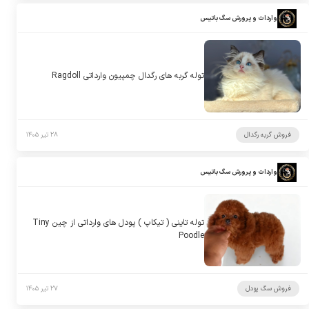
واردات و پرورش سگ باتیس
توله گربه های رگدال چمپیون وارداتی Ragdoll
فروش گربه رگدال
۲۸ تیر ۱۴۰۵
واردات و پرورش سگ باتیس
توله تاینی ( تیکاپ ) پودل های وارداتی از چین Tiny
Poodle
فروش سگ پودل
۲۷ تیر ۱۴۰۵