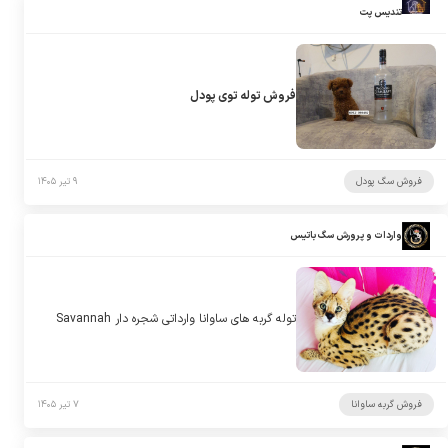
تندیس پت
فروش توله توی پودل
فروش سگ پودل
۹ تیر ۱۴۰۵
واردات و پرورش سگ باتیس
توله گربه های ساوانا وارداتی شجره دار Savannah
فروش گربه ساوانا
۷ تیر ۱۴۰۵