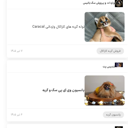
واردات و پرورش سگ باتیس
توله گربه های کاراکال وارداتی Caracal
فروش گربه کاراکال
۷ تیر ۱۴۰۵
تندیس پت
پانسیون وی آی پی سگ و گربه
پانسیون گربه
۶ تیر ۱۴۰۵