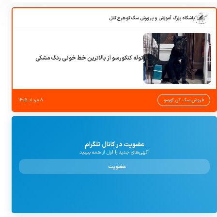
باشگاه بزرگ آموزش و پرورش سگ کوهرج کنل
توله کنکورسو از بالاترین خط خونی رنگ مشکی
فروش سگ کن کورسو
۸ مرداد ۱۴۰۵
عضویت در کانال تلگرام
آگهی‌های جدید را اول از همه ببینید
عضویت