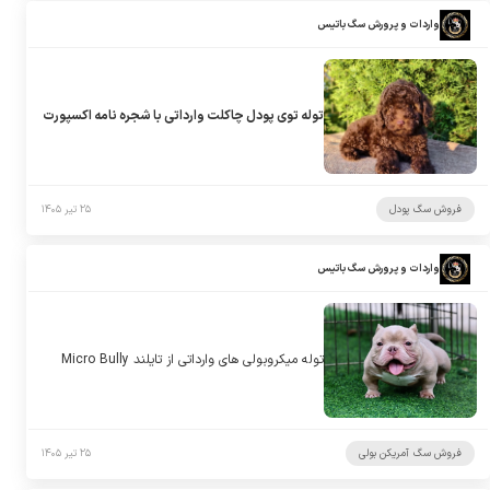
واردات و پرورش سگ باتیس
توله توی پودل چاکلت وارداتی با شجره نامه اکسپورت
فروش سگ پودل
۲۵ تیر ۱۴۰۵
واردات و پرورش سگ باتیس
توله میکروبولی های وارداتی از تایلند Micro Bully
فروش سگ آمریکن بولی
۲۵ تیر ۱۴۰۵