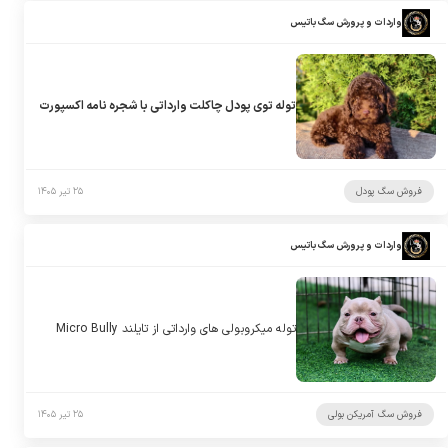
واردات و پرورش سگ باتیس
توله توی پودل چاکلت وارداتی با شجره نامه اکسپورت
فروش سگ پودل
۲۵ تیر ۱۴۰۵
واردات و پرورش سگ باتیس
توله میکروبولی های وارداتی از تایلند Micro Bully
فروش سگ آمریکن بولی
۲۵ تیر ۱۴۰۵