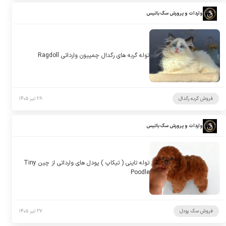
واردات و پرورش سگ باتیس
توله گربه های رگدال چمپیون وارداتی Ragdoll
فروش گربه رگدال
۲۸ تیر ۱۴۰۵
واردات و پرورش سگ باتیس
توله تاینی ( تیکاپ ) پودل های وارداتی از چین Tiny
Poodle
فروش سگ پودل
۲۷ تیر ۱۴۰۵