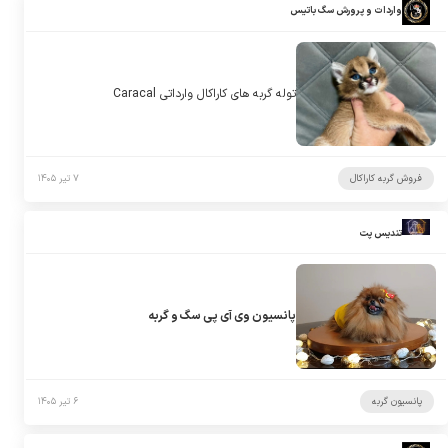
واردات و پرورش سگ باتیس
توله گربه های کاراکال وارداتی Caracal
فروش گربه کاراکال
۷ تیر ۱۴۰۵
تندیس پت
پانسیون وی آی پی سگ و گربه
پانسیون گربه
۶ تیر ۱۴۰۵