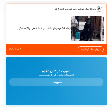
باشگاه بزرگ آموزش و پرورش سگ کوهرج کنل
توله کنکورسو از بالاترین خط خونی رنگ مشکی
فروش سگ کن کورسو
۸ مرداد ۱۴۰۵
عضویت در کانال تلگرام
آگهی‌های جدید را اول از همه ببینید
عضویت