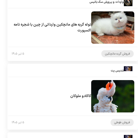
واردات و پرورش سگ باتیس
توله گربه های مانچکین وارداتی از چین با شجره نامه
اکسپورت
فروش گربه مانچکین
۵ تیر ۱۴۰۵
تندیس پت
کاکادو ملوکان
فروش طوطی
۵ تیر ۱۴۰۵