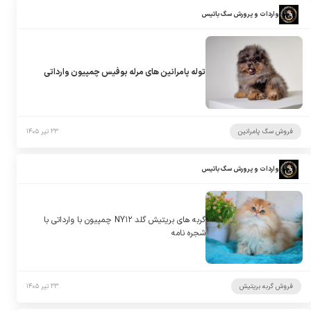
واردات و پرورش سگ باتیس
توله پامرانین های مرله بوفیس چمپیون وارداتی
فروش سگ پامرانین
۲۳ تیر ۱۴۰۵
واردات و پرورش سگ باتیس
گربه های بریتیش گلد NY۱۲ چمپیون با وارداتی با
شجره نامه
فروش گربه بریتیش
۲۳ تیر ۱۴۰۵