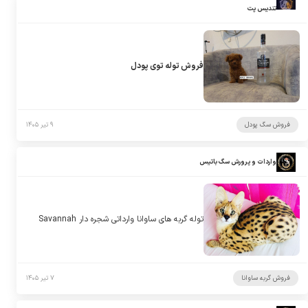
تندیس پت
فروش توله توی پودل
فروش سگ پودل
۹ تیر ۱۴۰۵
واردات و پرورش سگ باتیس
توله گربه های ساوانا وارداتی شجره دار Savannah
فروش گربه ساوانا
۷ تیر ۱۴۰۵