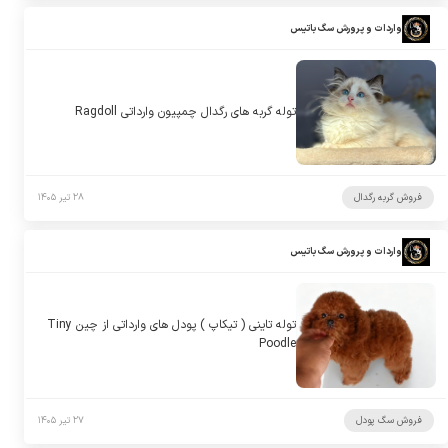
واردات و پرورش سگ باتیس
توله گربه های رگدال چمپیون وارداتی Ragdoll
فروش گربه رگدال
۲۸ تیر ۱۴۰۵
واردات و پرورش سگ باتیس
توله تاینی ( تیکاپ ) پودل های وارداتی از چین Tiny
Poodle
فروش سگ پودل
۲۷ تیر ۱۴۰۵