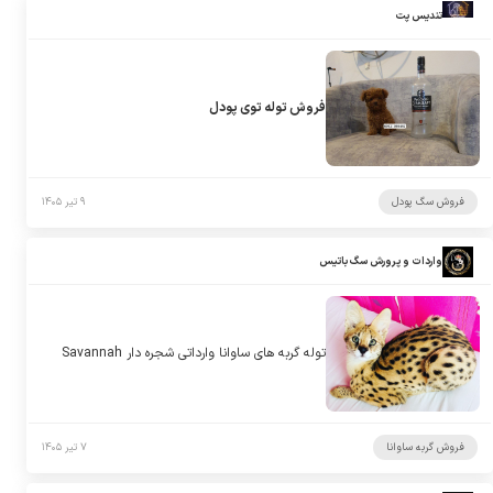
تندیس پت
فروش توله توی پودل
فروش سگ پودل
۹ تیر ۱۴۰۵
واردات و پرورش سگ باتیس
توله گربه های ساوانا وارداتی شجره دار Savannah
فروش گربه ساوانا
۷ تیر ۱۴۰۵