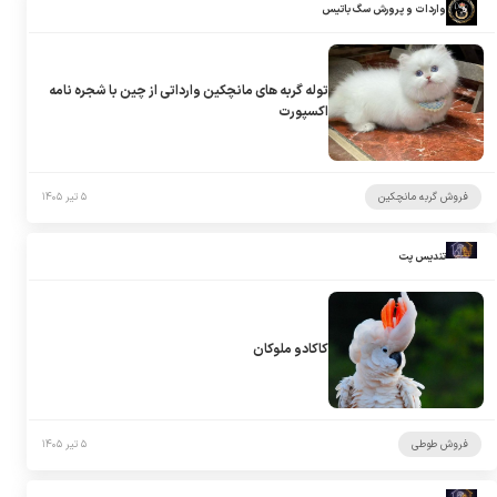
واردات و پرورش سگ باتیس
توله گربه های مانچکین وارداتی از چین با شجره نامه
اکسپورت
فروش گربه مانچکین
۵ تیر ۱۴۰۵
تندیس پت
کاکادو ملوکان
فروش طوطی
۵ تیر ۱۴۰۵