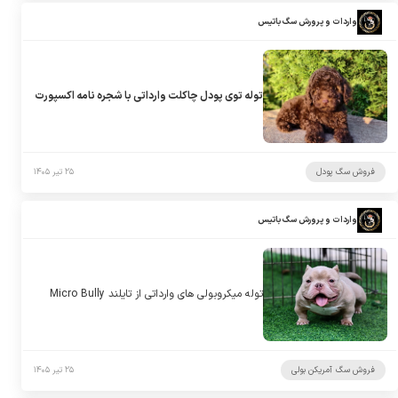
واردات و پرورش سگ باتیس
توله توی پودل چاکلت وارداتی با شجره نامه اکسپورت
فروش سگ پودل
۲۵ تیر ۱۴۰۵
واردات و پرورش سگ باتیس
توله میکروبولی های وارداتی از تایلند Micro Bully
فروش سگ آمریکن بولی
۲۵ تیر ۱۴۰۵