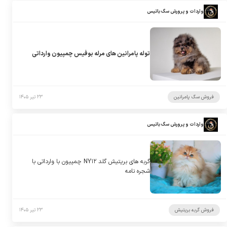
واردات و پرورش سگ باتیس
توله پامرانین های مرله بوفیس چمپیون وارداتی
فروش سگ پامرانین
۲۳ تیر ۱۴۰۵
واردات و پرورش سگ باتیس
گربه های بریتیش گلد NY۱۲ چمپیون با وارداتی با
شجره نامه
فروش گربه بریتیش
۲۳ تیر ۱۴۰۵