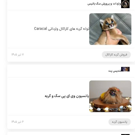
واردات و پرورش سگ باتیس
توله گربه های کاراکال وارداتی Caracal
فروش گربه کاراکال
۷ تیر ۱۴۰۵
تندیس پت
پانسیون وی آی پی سگ و گربه
پانسیون گربه
۶ تیر ۱۴۰۵