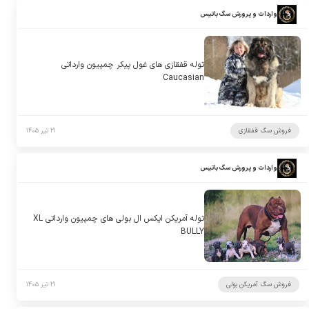
واردات و پرورش سگ باتیس
توله قفقازی های غول پیکر چمپیون وارداتی
Caucasian
فروش سگ قفقازی
۲۱ تیر ۱۴۰۵
واردات و پرورش سگ باتیس
توله آمریکن ایکس ال بولی های چمپیون وارداتی XL
BULLY
فروش سگ آمریکن بولی
۲۱ تیر ۱۴۰۵