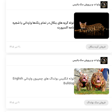
واردات و پرورش سگ باتیس
توله گربه های بنگال در تمام رنگ‌ها وارداتی با شجره
نامه اکسپورت
فروش گربه بنگال
۲۰ تیر ۱۴۰۵
واردات و پرورش سگ باتیس
توله انگلیس بولداگ های چمپیون وارداتی English
Bulldog
فروش سگ بولداگ
۹ تیر ۱۴۰۵