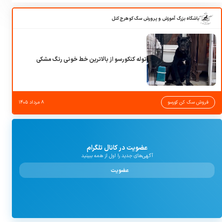
باشگاه بزرگ آموزش و پرورش سگ کوهرج کنل
توله کنکورسو از بالاترین خط خونی رنگ مشکی
فروش سگ کن کورسو
۸ مرداد ۱۴۰۵
عضویت در کانال تلگرام
آگهی‌های جدید را اول از همه ببینید
عضویت