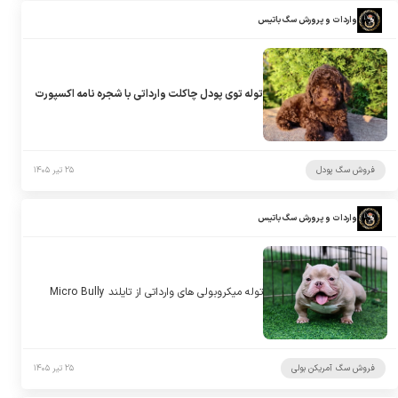
واردات و پرورش سگ باتیس
توله توی پودل چاکلت وارداتی با شجره نامه اکسپورت
فروش سگ پودل
۲۵ تیر ۱۴۰۵
واردات و پرورش سگ باتیس
توله میکروبولی های وارداتی از تایلند Micro Bully
فروش سگ آمریکن بولی
۲۵ تیر ۱۴۰۵