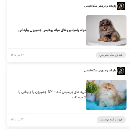
واردات و پرورش سگ باتیس
توله پامرانین های مرله بوفیس چمپیون وارداتی
فروش سگ پامرانین
۲۳ تیر ۱۴۰۵
واردات و پرورش سگ باتیس
گربه های بریتیش گلد NY۱۲ چمپیون با وارداتی با
شجره نامه
فروش گربه بریتیش
۲۳ تیر ۱۴۰۵