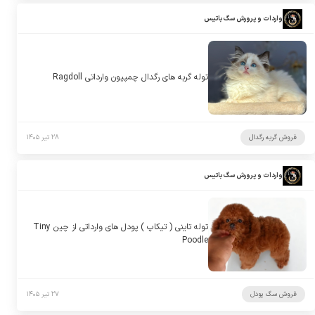
واردات و پرورش سگ باتیس
توله گربه های رگدال چمپیون وارداتی Ragdoll
فروش گربه رگدال
۲۸ تیر ۱۴۰۵
واردات و پرورش سگ باتیس
توله تاینی ( تیکاپ ) پودل های وارداتی از چین Tiny
Poodle
فروش سگ پودل
۲۷ تیر ۱۴۰۵