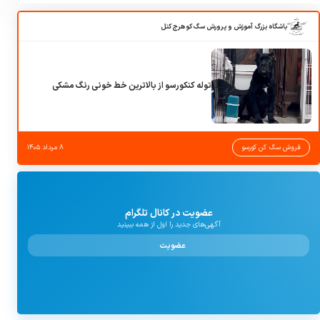
باشگاه بزرگ آموزش و پرورش سگ کوهرج کنل
توله کنکورسو از بالاترین خط خونی رنگ مشکی
فروش سگ کن کورسو
۸ مرداد ۱۴۰۵
عضویت در کانال تلگرام
آگهی‌های جدید را اول از همه ببینید
عضویت