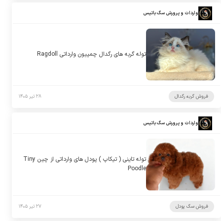
واردات و پرورش سگ باتیس
توله گربه های رگدال چمپیون وارداتی Ragdoll
فروش گربه رگدال
۲۸ تیر ۱۴۰۵
واردات و پرورش سگ باتیس
توله تاینی ( تیکاپ ) پودل های وارداتی از چین Tiny
Poodle
فروش سگ پودل
۲۷ تیر ۱۴۰۵