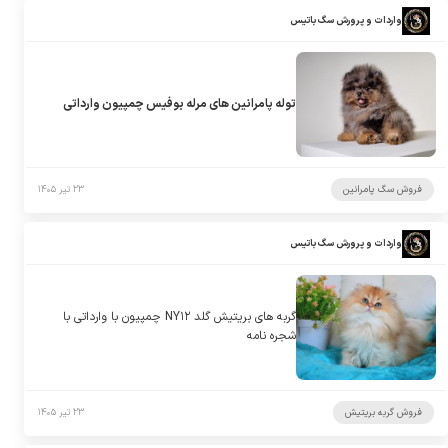
واردات و پرورش سگ باتیس
توله پامرانین های مرله بوفیس چمپیون وارداتی
فروش سگ پامرانین
۲۳ تیر ۱۴۰۵
واردات و پرورش سگ باتیس
گربه های بریتیش گلد NY۱۲ چمپیون با وارداتی با
شجره نامه
فروش گربه بریتیش
۲۳ تیر ۱۴۰۵