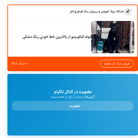
باشگاه بزرگ آموزش و پرورش سگ کوهرج کنل
توله کنکورسو از بالاترین خط خونی رنگ مشکی
فروش سگ کن کورسو
۸ مرداد ۱۴۰۵
عضویت در کانال تلگرام
آگهی‌های جدید را اول از همه ببینید
عضویت