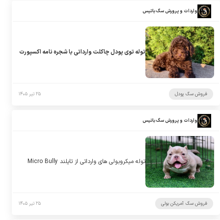
واردات و پرورش سگ باتیس
توله توی پودل چاکلت وارداتی با شجره نامه اکسپورت
فروش سگ پودل
۲۵ تیر ۱۴۰۵
واردات و پرورش سگ باتیس
توله میکروبولی های وارداتی از تایلند Micro Bully
فروش سگ آمریکن بولی
۲۵ تیر ۱۴۰۵