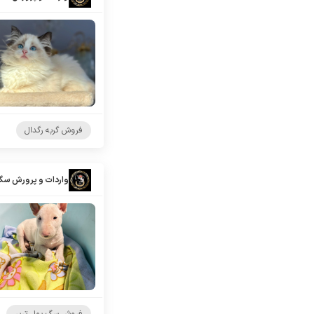
فروش گربه رگدال
واردات و پرورش سگ