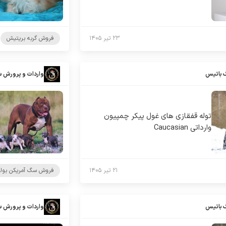
۲۳ تیر ۱۴۰۵
فروش گربه بریتیش
 باتیس
واردات و پرورش 
توله قفقازی های غول پیکر چمپیون
وارداتی Caucasian
۲۱ تیر ۱۴۰۵
فروش سگ آمریکن بول
 باتیس
واردات و پرورش 