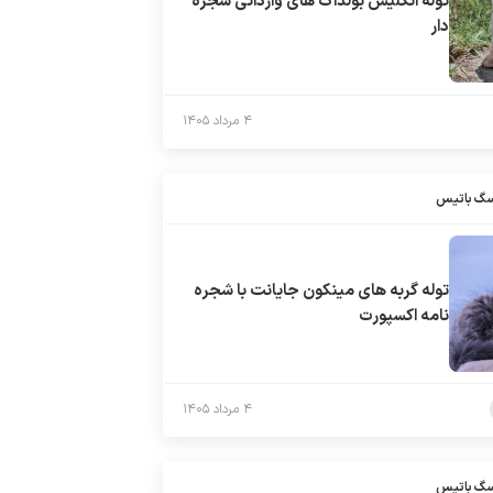
توله انگلیش بولداگ های وارداتی شجره
دار
۴ مرداد ۱۴۰۵
سگ باتیس
توله گربه های مینکون جایانت با شجره
نامه اکسپورت
۴ مرداد ۱۴۰۵
سگ باتیس