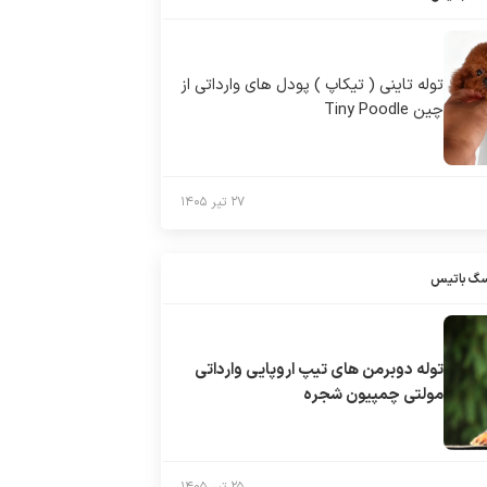
توله تاینی ( تیکاپ ) پودل های وارداتی از
چین Tiny Poodle
۲۷ تیر ۱۴۰۵
سگ باتیس
توله دوبرمن های تیپ اروپایی وارداتی
مولتی چمپیون شجره