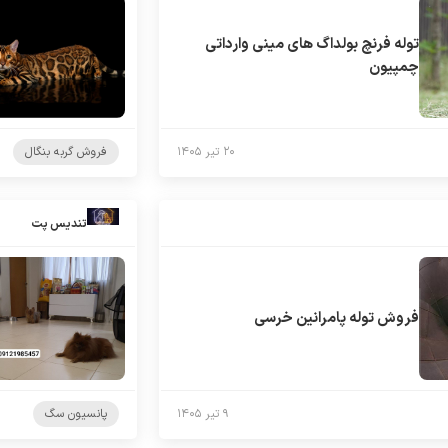
توله فرنچ بولداگ های مینی وارداتی
چمپیون
۲۰ تیر ۱۴۰۵
فروش گربه بنگال
تندیس پت
فروش توله پامرانین خرسی
۹ تیر ۱۴۰۵
پانسیون سگ