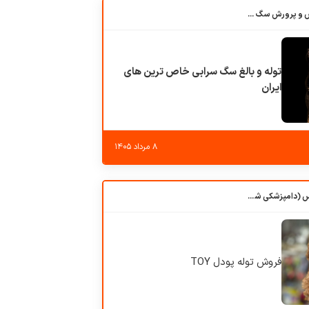
باشگاه بزرگ آموزش و پرورش سگ کوهرج کنل
توله و بالغ سگ سرابی خاص ترین های
ایران
۸ مرداد ۱۴۰۵
کلبه حیوانات دروس (دامپزشکی شهرزاد)
فروش توله پودل TOY