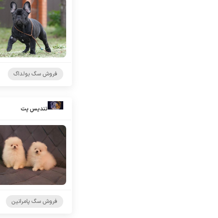
فروش سگ بولداگ
تندیس پت
فروش سگ پامرانین