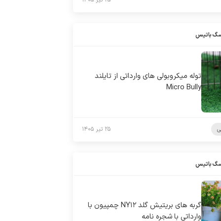
۲۵ تیر ۱۴۰۵
سگ باتیس
توله میکروبولی های وارداتی از تایلند
Micro Bully
ی
۲۵ تیر ۱۴۰۵
سگ باتیس
گربه های بریتیش گلد NY۱۲ چمپیون با
وارداتی با شجره نامه