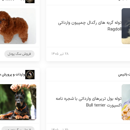
توله گربه های رگدال چمپیون وارداتی
Ragdoll
۲۸ تیر ۱۴۰۵
فروش سگ پودل
 باتیس
واردات و پرورش 
توله بول تریرهای وارداتی با شجره نامه
اکسپورت Bull terrier