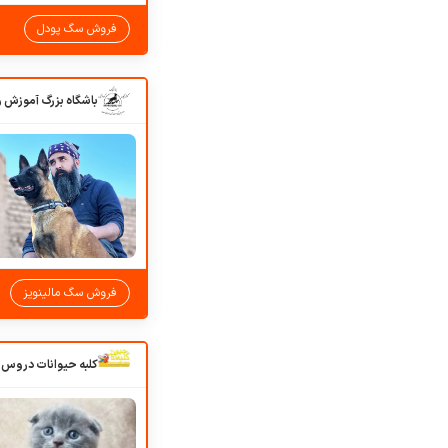
فروش سگ پودل
فروش سگ مالینویز