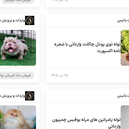
۲۵ تیر ۱۴۰۵
فروش سگ دوبرمن
 باتیس
واردات و پرورش 
توله توی پودل چاکلت وارداتی با شجره
نامه اکسپورت
۲۵ تیر ۱۴۰۵
فروش سگ آمریکن بول
 باتیس
واردات و پرورش 
توله پامرانین های مرله بوفیس چمپیون
وارداتی