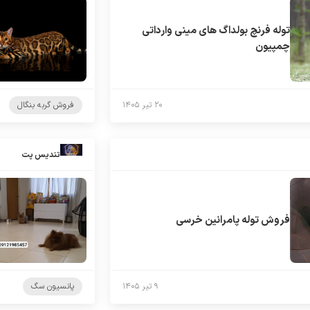
توله فرنچ بولداگ های مینی وارداتی
چمپیون
۲۰ تیر ۱۴۰۵
فروش گربه بنگال
تندیس پت
فروش توله پامرانین خرسی
۹ تیر ۱۴۰۵
پانسیون سگ