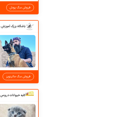
فروش سگ پودل
فروش سگ مالینویز