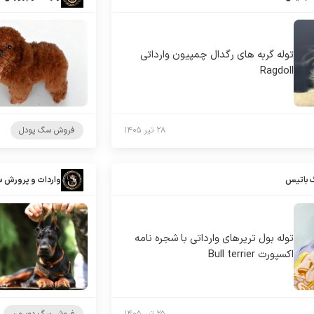
توله گربه های رگدال چمپیون وارداتی
Ragdoll
۲۸ تیر ۱۴۰۵
فروش سگ پودل
 باتیس
واردات و پرورش 
توله بول تریرهای وارداتی با شجره نامه
اکسپورت Bull terrier