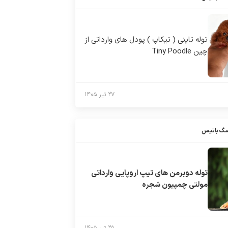
توله تاینی ( تیکاپ ) پودل های وارداتی از
چین Tiny Poodle
۲۷ تیر ۱۴۰۵
سگ باتیس
توله دوبرمن های تیپ اروپایی وارداتی
مولتی چمپیون شجره