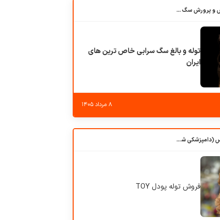
باشگاه بزرگ آموزش و پرورش سگ کوهرج کنل
توله و بالغ سگ سرابی خاص ترین های
ایران
۸ مرداد ۱۴۰۵
کلبه حیوانات دروس (دامپزشکی شهرزاد)
فروش توله پودل TOY