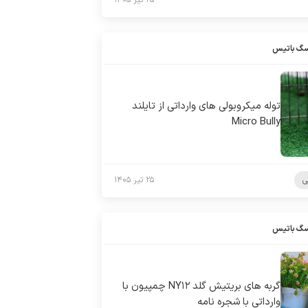
۲۵ تیر ۱۴۰۵
سگ باتیس
توله میکروبولی های وارداتی از تایلند
Micro Bully
ی
۲۵ تیر ۱۴۰۵
سگ باتیس
گربه های بریتیش گلد NY۱۲ چمپیون با
وارداتی با شجره نامه