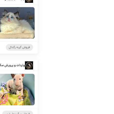
فروش گربه رگدال
واردات و پرورش سگ