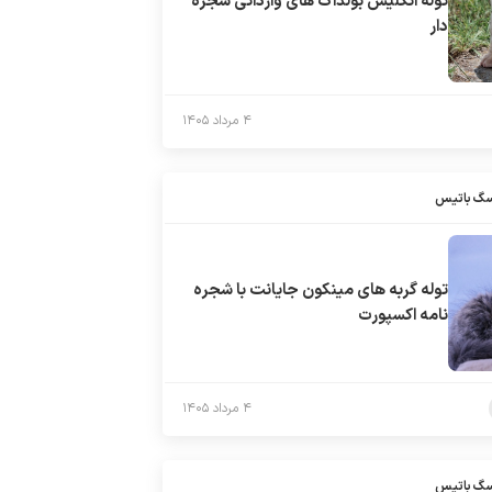
توله انگلیش بولداگ های وارداتی شجره
دار
۴ مرداد ۱۴۰۵
سگ باتیس
توله گربه های مینکون جایانت با شجره
نامه اکسپورت
۴ مرداد ۱۴۰۵
سگ باتیس