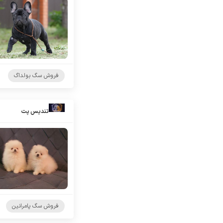
فروش سگ بولداگ
تندیس پت
فروش سگ پامرانین