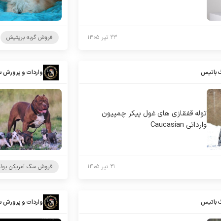
۲۳ تیر ۱۴۰۵
فروش گربه بریتیش
 باتیس
واردات و پرورش 
توله قفقازی های غول پیکر چمپیون
وارداتی Caucasian
۲۱ تیر ۱۴۰۵
فروش سگ آمریکن بول
 باتیس
واردات و پرورش 