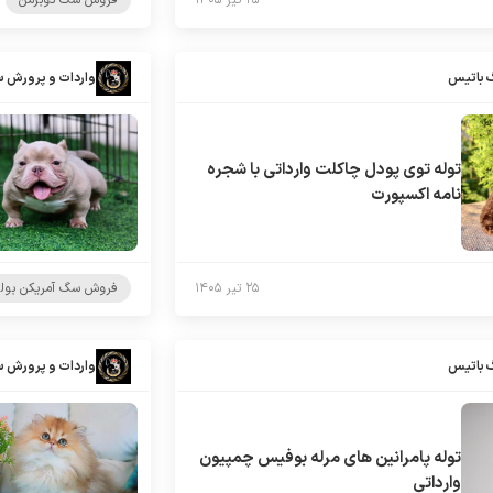
۲۵ تیر ۱۴۰۵
فروش سگ دوبرمن
 باتیس
واردات و پرورش 
توله توی پودل چاکلت وارداتی با شجره
نامه اکسپورت
۲۵ تیر ۱۴۰۵
فروش سگ آمریکن بول
 باتیس
واردات و پرورش 
توله پامرانین های مرله بوفیس چمپیون
وارداتی