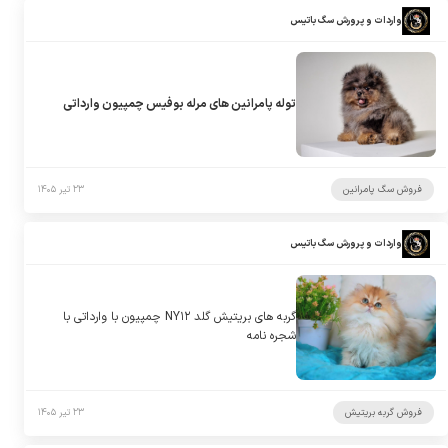
واردات و پرورش سگ باتیس
توله پامرانین های مرله بوفیس چمپیون وارداتی
فروش سگ پامرانین
۲۳ تیر ۱۴۰۵
واردات و پرورش سگ باتیس
گربه های بریتیش گلد NY۱۲ چمپیون با وارداتی با
شجره نامه
فروش گربه بریتیش
۲۳ تیر ۱۴۰۵