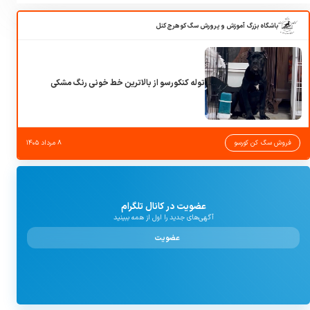
باشگاه بزرگ آموزش و پرورش سگ کوهرج کنل
توله کنکورسو از بالاترین خط خونی رنگ مشکی
فروش سگ کن کورسو
۸ مرداد ۱۴۰۵
عضویت در کانال تلگرام
آگهی‌های جدید را اول از همه ببینید
عضویت