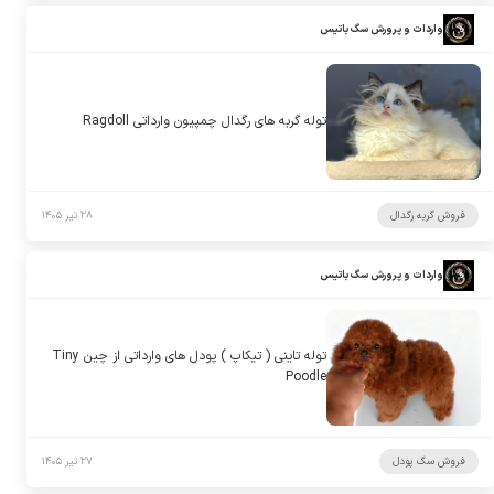
واردات و پرورش سگ باتیس
توله گربه های رگدال چمپیون وارداتی Ragdoll
فروش گربه رگدال
۲۸ تیر ۱۴۰۵
واردات و پرورش سگ باتیس
توله تاینی ( تیکاپ ) پودل های وارداتی از چین Tiny
Poodle
فروش سگ پودل
۲۷ تیر ۱۴۰۵