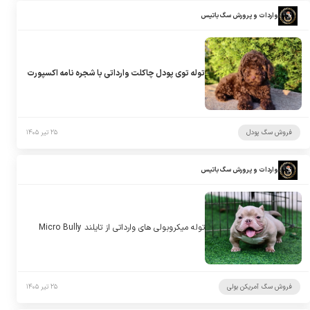
واردات و پرورش سگ باتیس
توله توی پودل چاکلت وارداتی با شجره نامه اکسپورت
فروش سگ پودل
۲۵ تیر ۱۴۰۵
واردات و پرورش سگ باتیس
توله میکروبولی های وارداتی از تایلند Micro Bully
فروش سگ آمریکن بولی
۲۵ تیر ۱۴۰۵