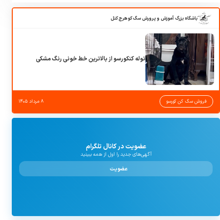
باشگاه بزرگ آموزش و پرورش سگ کوهرج کنل
توله کنکورسو از بالاترین خط خونی رنگ مشکی
فروش سگ کن کورسو
۸ مرداد ۱۴۰۵
عضویت در کانال تلگرام
آگهی‌های جدید را اول از همه ببینید
عضویت