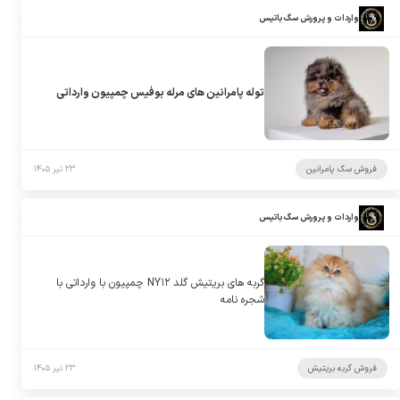
واردات و پرورش سگ باتیس
توله پامرانین های مرله بوفیس چمپیون وارداتی
فروش سگ پامرانین
۲۳ تیر ۱۴۰۵
واردات و پرورش سگ باتیس
گربه های بریتیش گلد NY۱۲ چمپیون با وارداتی با
شجره نامه
فروش گربه بریتیش
۲۳ تیر ۱۴۰۵