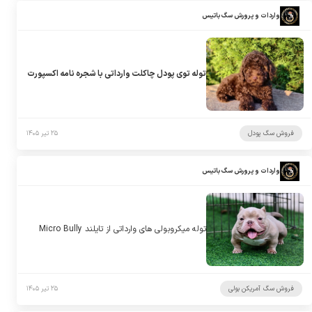
واردات و پرورش سگ باتیس
توله توی پودل چاکلت وارداتی با شجره نامه اکسپورت
فروش سگ پودل
۲۵ تیر ۱۴۰۵
واردات و پرورش سگ باتیس
توله میکروبولی های وارداتی از تایلند Micro Bully
فروش سگ آمریکن بولی
۲۵ تیر ۱۴۰۵