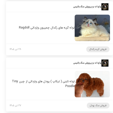
واردات و پرورش سگ باتیس
توله گربه های رگدال چمپیون وارداتی Ragdoll
فروش گربه رگدال
۲۸ تیر ۱۴۰۵
واردات و پرورش سگ باتیس
توله تاینی ( تیکاپ ) پودل های وارداتی از چین Tiny
Poodle
فروش سگ پودل
۲۷ تیر ۱۴۰۵