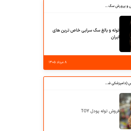
باشگاه بزرگ آموزش و پرورش سگ کوهرج کنل
توله و بالغ سگ سرابی خاص ترین های
ایران
۸ مرداد ۱۴۰۵
کلبه حیوانات دروس (دامپزشکی شهرزاد)
فروش توله پودل TOY