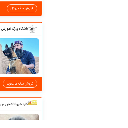
فروش سگ پودل
فروش سگ مالینویز