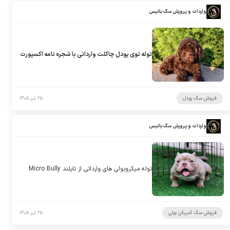
واردات و پرورش سگ باتیس
توله توی پودل چاکلت وارداتی با شجره نامه اکسپورت
فروش سگ پودل
۲۵ تیر ۱۴۰۵
واردات و پرورش سگ باتیس
توله میکروبولی های وارداتی از تایلند Micro Bully
فروش سگ آمریکن بولی
۲۵ تیر ۱۴۰۵