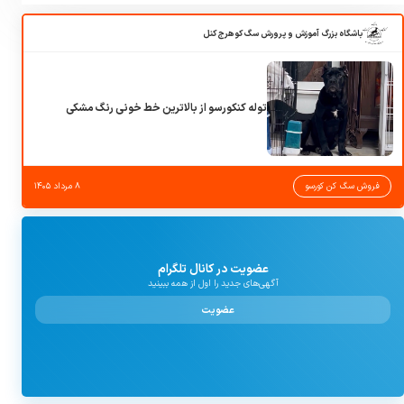
باشگاه بزرگ آموزش و پرورش سگ کوهرج کنل
توله کنکورسو از بالاترین خط خونی رنگ مشکی
فروش سگ کن کورسو
۸ مرداد ۱۴۰۵
عضویت در کانال تلگرام
آگهی‌های جدید را اول از همه ببینید
عضویت