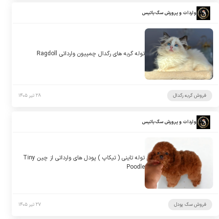
واردات و پرورش سگ باتیس
توله گربه های رگدال چمپیون وارداتی Ragdoll
فروش گربه رگدال
۲۸ تیر ۱۴۰۵
واردات و پرورش سگ باتیس
توله تاینی ( تیکاپ ) پودل های وارداتی از چین Tiny
Poodle
فروش سگ پودل
۲۷ تیر ۱۴۰۵