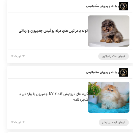
واردات و پرورش سگ باتیس
توله پامرانین های مرله بوفیس چمپیون وارداتی
فروش سگ پامرانین
۲۳ تیر ۱۴۰۵
واردات و پرورش سگ باتیس
گربه های بریتیش گلد NY۱۲ چمپیون با وارداتی با
شجره نامه
فروش گربه بریتیش
۲۳ تیر ۱۴۰۵