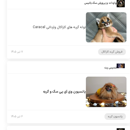
واردات و پرورش سگ باتیس
توله گربه های کاراکال وارداتی Caracal
فروش گربه کاراکال
۷ تیر ۱۴۰۵
تندیس پت
پانسیون وی آی پی سگ و گربه
پانسیون گربه
۶ تیر ۱۴۰۵