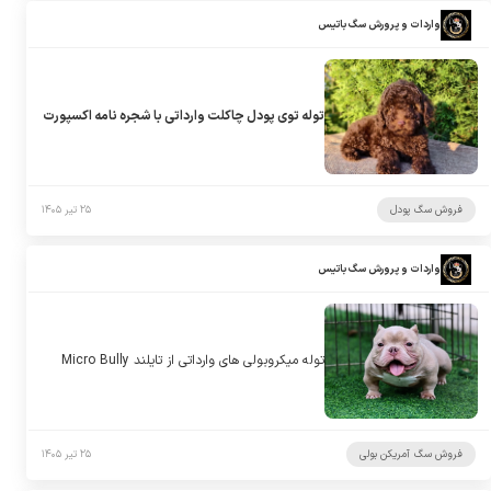
واردات و پرورش سگ باتیس
توله توی پودل چاکلت وارداتی با شجره نامه اکسپورت
فروش سگ پودل
۲۵ تیر ۱۴۰۵
واردات و پرورش سگ باتیس
توله میکروبولی های وارداتی از تایلند Micro Bully
فروش سگ آمریکن بولی
۲۵ تیر ۱۴۰۵