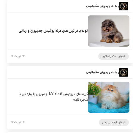
واردات و پرورش سگ باتیس
توله پامرانین های مرله بوفیس چمپیون وارداتی
فروش سگ پامرانین
۲۳ تیر ۱۴۰۵
واردات و پرورش سگ باتیس
گربه های بریتیش گلد NY۱۲ چمپیون با وارداتی با
شجره نامه
فروش گربه بریتیش
۲۳ تیر ۱۴۰۵