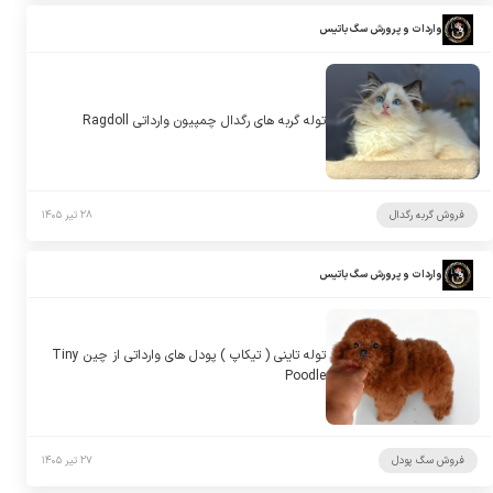
واردات و پرورش سگ باتیس
توله گربه های رگدال چمپیون وارداتی Ragdoll
فروش گربه رگدال
۲۸ تیر ۱۴۰۵
واردات و پرورش سگ باتیس
توله تاینی ( تیکاپ ) پودل های وارداتی از چین Tiny
Poodle
فروش سگ پودل
۲۷ تیر ۱۴۰۵