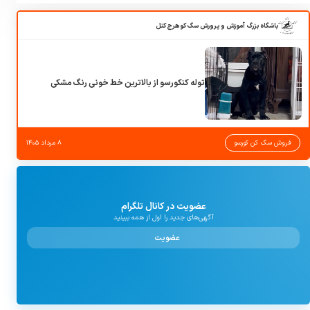
باشگاه بزرگ آموزش و پرورش سگ کوهرج کنل
توله کنکورسو از بالاترین خط خونی رنگ مشکی
فروش سگ کن کورسو
۸ مرداد ۱۴۰۵
عضویت در کانال تلگرام
آگهی‌های جدید را اول از همه ببینید
عضویت