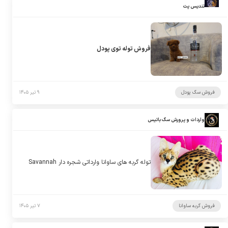
تندیس پت
فروش توله توی پودل
فروش سگ پودل
۹ تیر ۱۴۰۵
واردات و پرورش سگ باتیس
توله گربه های ساوانا وارداتی شجره دار Savannah
فروش گربه ساوانا
۷ تیر ۱۴۰۵