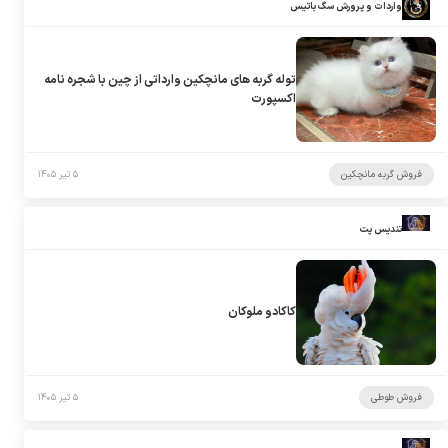
واردات و پرورش سگ باتیس
توله گربه های مانچکین وارداتی از چین با شجره نامه
اکسپورت
فروش گربه مانچکین
۵ تیر ۱۴۰۵
تندیس پت
کاکادو ملوکان
فروش طوطی
۵ تیر ۱۴۰۵