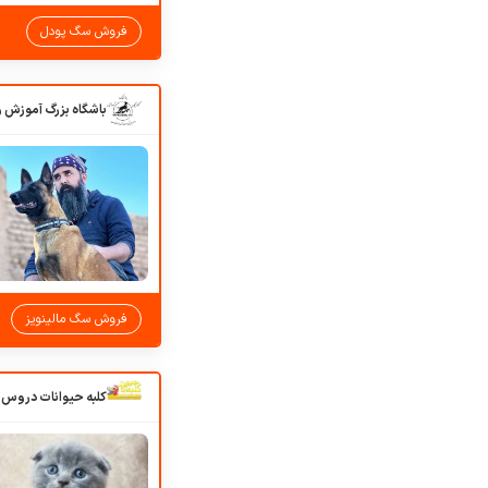
فروش سگ پودل
فروش سگ مالینویز