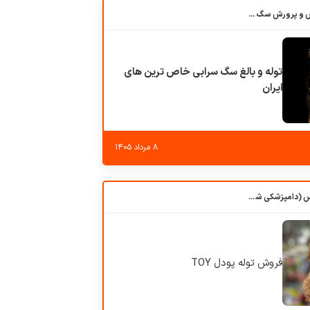
باشگاه بزرگ آموزش و پرورش سگ کوهرج کنل
توله و بالغ سگ سرابی خاص ترین های
ایران
۸ مرداد ۱۴۰۵
کلبه حیوانات دروس (دامپزشکی شهرزاد)
فروش توله پودل TOY