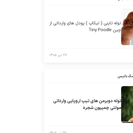
توله تاینی ( تیکاپ ) پودل های وارداتی از
چین Tiny Poodle
۲۷ تیر ۱۴۰۵
سگ باتیس
توله دوبرمن های تیپ اروپایی وارداتی
مولتی چمپیون شجره