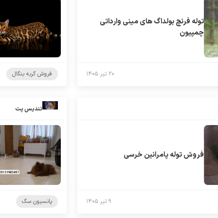
توله فرنچ بولداگ های مینی وارداتی
چمپیون
۲۰ تیر ۱۴۰۵
فروش گربه بنگال
تندیس پت
فروش توله پامرانین خرسی
۹ تیر ۱۴۰۵
پانسیون سگ