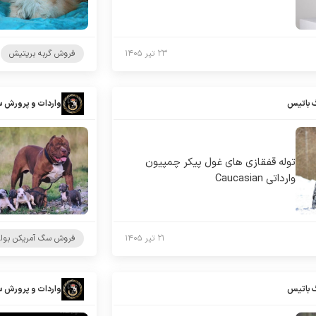
۲۳ تیر ۱۴۰۵
فروش گربه بریتیش
 باتیس
واردات و پرورش 
توله قفقازی های غول پیکر چمپیون
وارداتی Caucasian
۲۱ تیر ۱۴۰۵
فروش سگ آمریکن بول
 باتیس
واردات و پرورش 