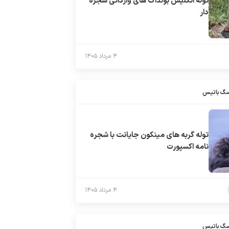
توله انگلیش بولداگ های وارداتی شجره
دار
۴ مرداد ۱۴۰۵
سگ باتیس
توله گربه های مینکون جایانت با شجره
نامه اکسپورت
۴ مرداد ۱۴۰۵
سگ باتیس