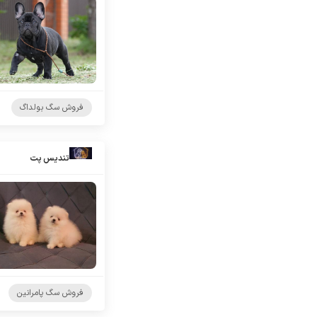
فروش سگ بولداگ
تندیس پت
فروش سگ پامرانین