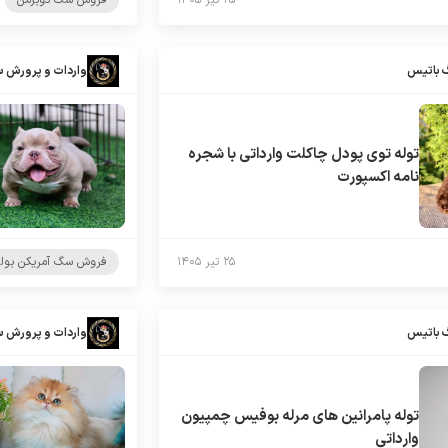
۲۵ تیر ۱۴۰۵
فروش سگ دوبرمن
 باتیس
واردات و پرورش 
توله توی پودل چاکلت وارداتی با شجره
نامه اکسپورت
۲۵ تیر ۱۴۰۵
فروش سگ آمریکن بول
 باتیس
واردات و پرورش 
توله پامرانین های مرله بوفیس چمپیون
وارداتی