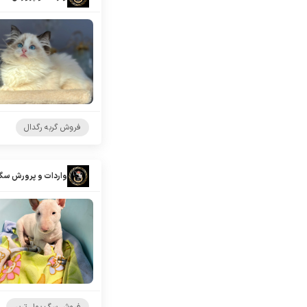
فروش گربه رگدال
واردات و پرورش سگ