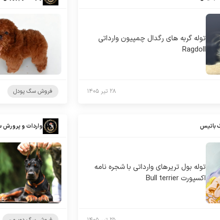
توله گربه های رگدال چمپیون وارداتی
Ragdoll
۲۸ تیر ۱۴۰۵
فروش سگ پودل
 باتیس
واردات و پرورش 
توله بول تریرهای وارداتی با شجره نامه
اکسپورت Bull terrier