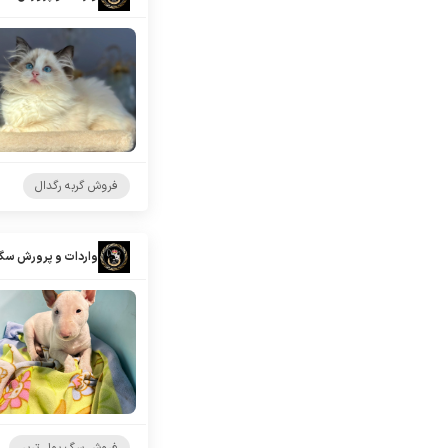
فروش گربه رگدال
واردات و پرورش سگ