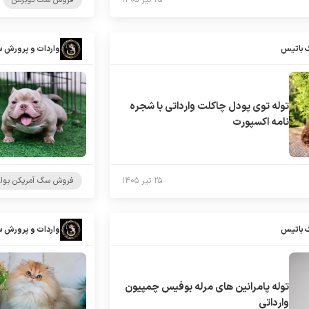
۲۵ تیر ۱۴۰۵
فروش سگ دوبرمن
 باتیس
واردات و پرورش 
توله توی پودل چاکلت وارداتی با شجره
نامه اکسپورت
۲۵ تیر ۱۴۰۵
فروش سگ آمریکن بول
 باتیس
واردات و پرورش 
توله پامرانین های مرله بوفیس چمپیون
وارداتی