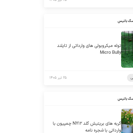
۲۵ تیر ۱۴۰۵
سگ باتیس
توله میکروبولی های وارداتی از تایلند
Micro Bully
ی
۲۵ تیر ۱۴۰۵
سگ باتیس
گربه های بریتیش گلد NY۱۲ چمپیون با
وارداتی با شجره نامه