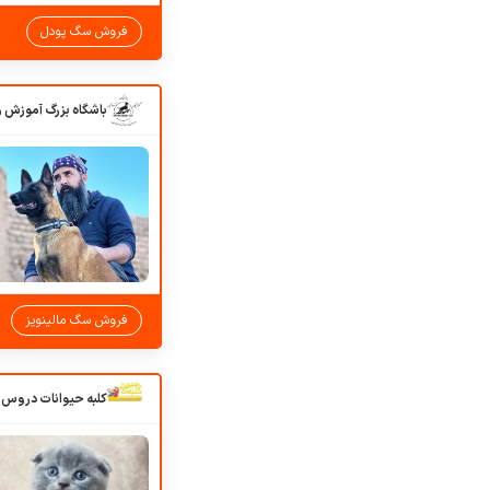
فروش سگ پودل
فروش سگ مالینویز