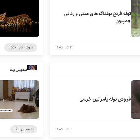
توله فرنچ بولداگ های مینی وارداتی
چمپیون
۲۰ تیر ۱۴۰۵
فروش گربه بنگال
تندیس پت
فروش توله پامرانین خرسی
۹ تیر ۱۴۰۵
پانسیون سگ