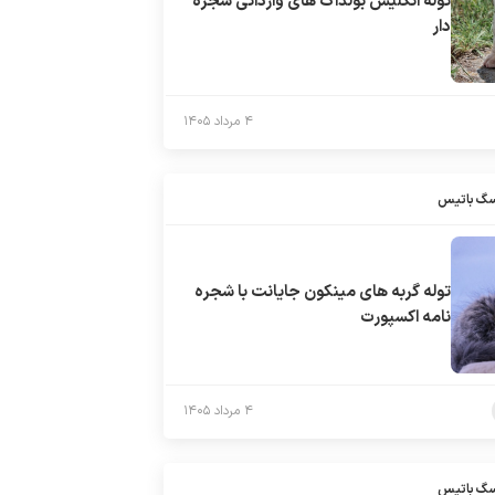
توله انگلیش بولداگ های وارداتی شجره
دار
۴ مرداد ۱۴۰۵
سگ باتیس
توله گربه های مینکون جایانت با شجره
نامه اکسپورت
۴ مرداد ۱۴۰۵
سگ باتیس