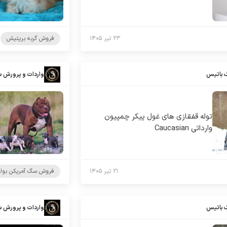
۲۳ تیر ۱۴۰۵
فروش گربه بریتیش
 باتیس
واردات و پرورش 
توله قفقازی های غول پیکر چمپیون
وارداتی Caucasian
۲۱ تیر ۱۴۰۵
فروش سگ آمریکن بول
 باتیس
واردات و پرورش 