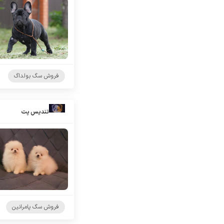
فروش سگ بولداگ
تندیس پت
فروش سگ پامرانین