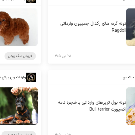
توله گربه های رگدال چمپیون وارداتی
Ragdoll
۲۸ تیر ۱۴۰۵
فروش سگ پودل
 باتیس
واردات و پرورش 
توله بول تریرهای وارداتی با شجره نامه
اکسپورت Bull terrier