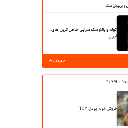
باشگاه بزرگ آموزش و پرورش سگ کوهرج کنل
توله و بالغ سگ سرابی خاص ترین های
ایران
۸ مرداد ۱۴۰۵
کلبه حیوانات دروس (دامپزشکی شهرزاد)
فروش توله پودل TOY