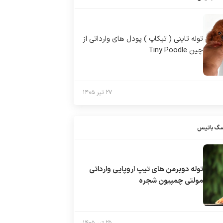
توله تاینی ( تیکاپ ) پودل های وارداتی از
چین Tiny Poodle
۲۷ تیر ۱۴۰۵
سگ باتیس
توله دوبرمن های تیپ اروپایی وارداتی
مولتی چمپیون شجره