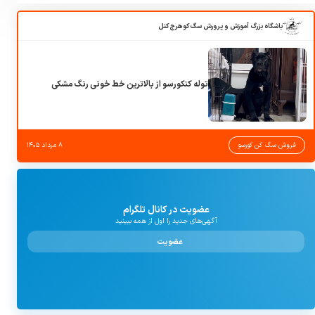
باشگاه بزرگ آموزش و پرورش سگ کوهرج کنل
توله کنکورسو از بالاترین خط خونی رنگ مشکی
فروش سگ کن کورسو
۸ مرداد ۱۴۰۵
عضویت در کانال تلگرام
آگهی‌های جدید را اول از همه ببینید
عضویت