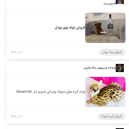
تندیس پت
فروش توله توی پودل
فروش سگ پودل
۹ تیر ۱۴۰۵
واردات و پرورش سگ باتیس
توله گربه های ساوانا وارداتی شجره دار Savannah
فروش گربه ساوانا
۷ تیر ۱۴۰۵