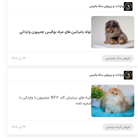
واردات و پرورش سگ باتیس
توله پامرانین های مرله بوفیس چمپیون وارداتی
فروش سگ پامرانین
۲۳ تیر ۱۴۰۵
واردات و پرورش سگ باتیس
گربه های بریتیش گلد NY۱۲ چمپیون با وارداتی با
شجره نامه
فروش گربه بریتیش
۲۳ تیر ۱۴۰۵