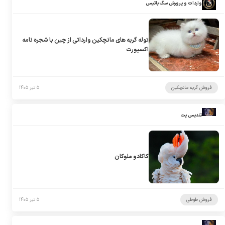
واردات و پرورش سگ باتیس
توله گربه های مانچکین وارداتی از چین با شجره نامه
اکسپورت
فروش گربه مانچکین
۵ تیر ۱۴۰۵
تندیس پت
کاکادو ملوکان
فروش طوطی
۵ تیر ۱۴۰۵