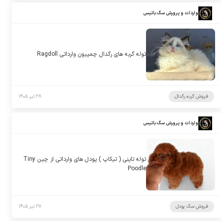
واردات و پرورش سگ باتیس
توله گربه های رگدال چمپیون وارداتی Ragdoll
فروش گربه رگدال
۲۸ تیر ۱۴۰۵
واردات و پرورش سگ باتیس
توله تاینی ( تیکاپ ) پودل های وارداتی از چین Tiny
Poodle
فروش سگ پودل
۲۷ تیر ۱۴۰۵