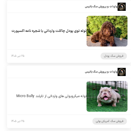
واردات و پرورش سگ باتیس
توله توی پودل چاکلت وارداتی با شجره نامه اکسپورت
فروش سگ پودل
۲۵ تیر ۱۴۰۵
واردات و پرورش سگ باتیس
توله میکروبولی های وارداتی از تایلند Micro Bully
فروش سگ آمریکن بولی
۲۵ تیر ۱۴۰۵