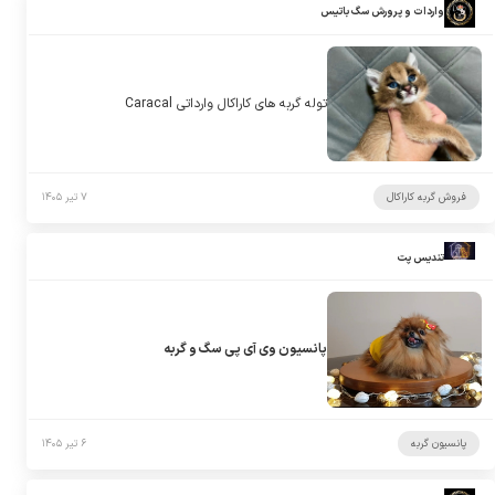
واردات و پرورش سگ باتیس
توله گربه های کاراکال وارداتی Caracal
فروش گربه کاراکال
۷ تیر ۱۴۰۵
تندیس پت
پانسیون وی آی پی سگ و گربه
پانسیون گربه
۶ تیر ۱۴۰۵