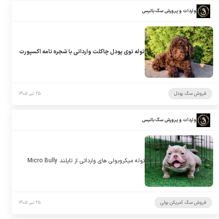
واردات و پرورش سگ باتیس
توله توی پودل چاکلت وارداتی با شجره نامه اکسپورت
فروش سگ پودل
۲۵ تیر ۱۴۰۵
واردات و پرورش سگ باتیس
توله میکروبولی های وارداتی از تایلند Micro Bully
فروش سگ آمریکن بولی
۲۵ تیر ۱۴۰۵