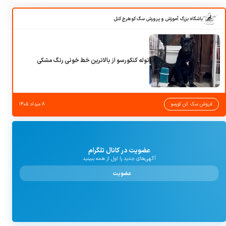
باشگاه بزرگ آموزش و پرورش سگ کوهرج کنل
توله کنکورسو از بالاترین خط خونی رنگ مشکی
فروش سگ کن کورسو
۸ مرداد ۱۴۰۵
عضویت در کانال تلگرام
آگهی‌های جدید را اول از همه ببینید
عضویت