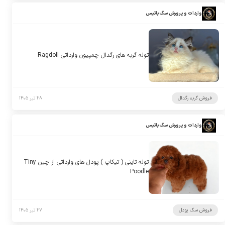
واردات و پرورش سگ باتیس
توله گربه های رگدال چمپیون وارداتی Ragdoll
فروش گربه رگدال
۲۸ تیر ۱۴۰۵
واردات و پرورش سگ باتیس
توله تاینی ( تیکاپ ) پودل های وارداتی از چین Tiny
Poodle
فروش سگ پودل
۲۷ تیر ۱۴۰۵