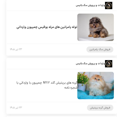
واردات و پرورش سگ باتیس
توله پامرانین های مرله بوفیس چمپیون وارداتی
فروش سگ پامرانین
۲۳ تیر ۱۴۰۵
واردات و پرورش سگ باتیس
گربه های بریتیش گلد NY۱۲ چمپیون با وارداتی با
شجره نامه
فروش گربه بریتیش
۲۳ تیر ۱۴۰۵