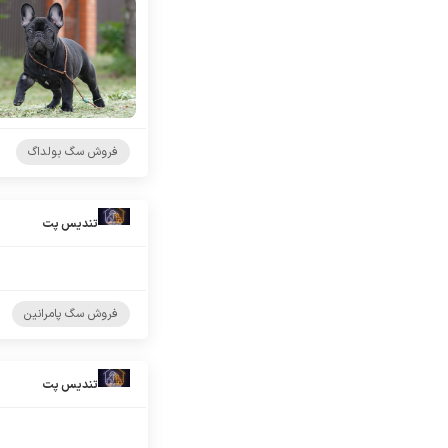
فروش سگ بولداگ
تندیس پت
فروش سگ پامرانین