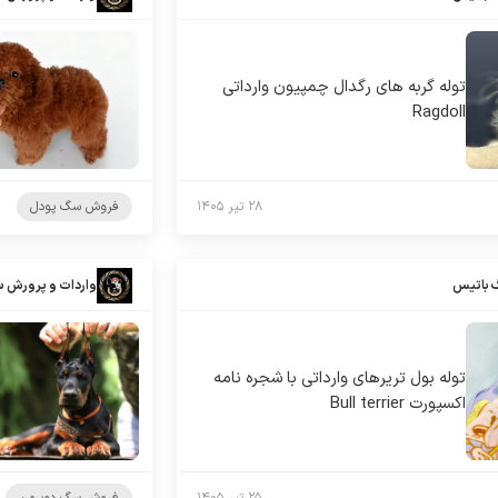
توله گربه های رگدال چمپیون وارداتی
Ragdoll
۲۸ تیر ۱۴۰۵
فروش سگ پودل
 باتیس
واردات و پرورش 
توله بول تریرهای وارداتی با شجره نامه
اکسپورت Bull terrier