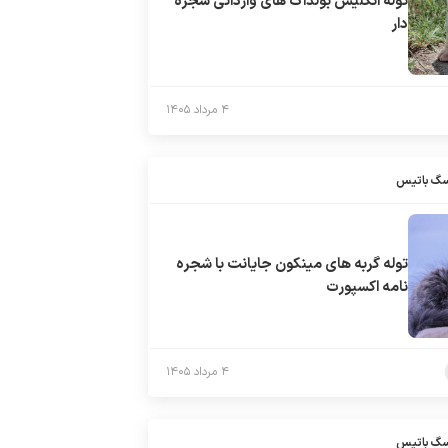
توله انگلیش بولداگ های وارداتی شجره
دار
۴ مرداد ۱۴۰۵
سگ باتیس
توله گربه های مینکون جایانت با شجره
نامه اکسپورت
۴ مرداد ۱۴۰۵
سگ باتیس