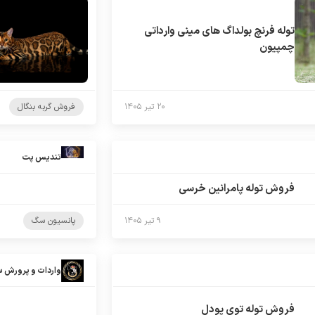
توله فرنچ بولداگ های مینی وارداتی
چمپیون
۲۰ تیر ۱۴۰۵
فروش گربه بنگال
تندیس پت
فروش توله پامرانین خرسی
۹ تیر ۱۴۰۵
پانسیون سگ