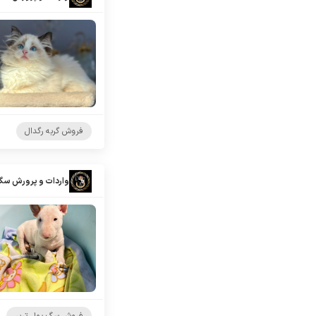
فروش گربه رگدال
واردات و پرورش سگ