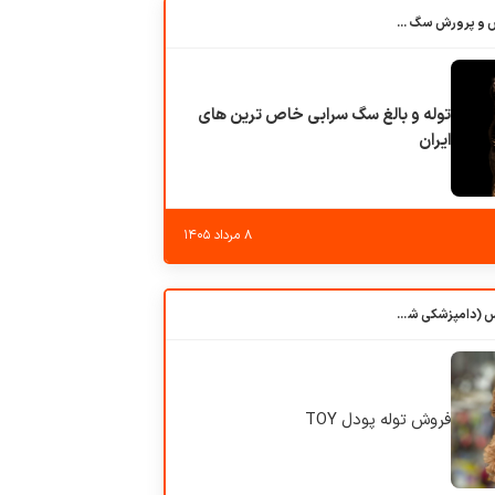
باشگاه بزرگ آموزش و پرورش سگ کوهرج کنل
توله و بالغ سگ سرابی خاص ترین های
ایران
۸ مرداد ۱۴۰۵
کلبه حیوانات دروس (دامپزشکی شهرزاد)
فروش توله پودل TOY