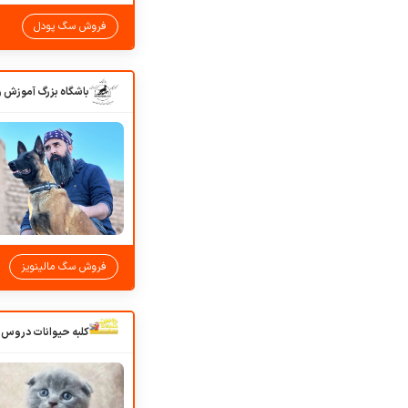
فروش سگ پودل
فروش سگ مالینویز