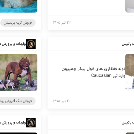
۲۳ تیر ۱۴۰۵
فروش گربه بریتیش
 باتیس
واردات و پرورش 
توله قفقازی های غول پیکر چمپیون
وارداتی Caucasian
۲۱ تیر ۱۴۰۵
فروش سگ آمریکن بول
 باتیس
واردات و پرورش 