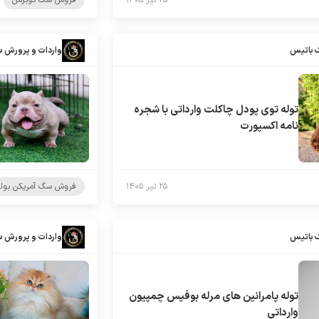
۲۵ تیر ۱۴۰۵
فروش سگ دوبرمن
 باتیس
واردات و پرورش 
توله توی پودل چاکلت وارداتی با شجره
نامه اکسپورت
۲۵ تیر ۱۴۰۵
فروش سگ آمریکن بول
 باتیس
واردات و پرورش 
توله پامرانین های مرله بوفیس چمپیون
وارداتی