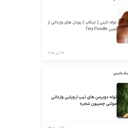
توله تاینی ( تیکاپ ) پودل های وارداتی از
چین Tiny Poodle
۲۷ تیر ۱۴۰۵
سگ باتیس
توله دوبرمن های تیپ اروپایی وارداتی
مولتی چمپیون شجره