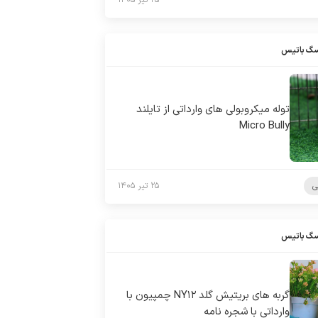
۲۵ تیر ۱۴۰۵
سگ باتیس
توله میکروبولی های وارداتی از تایلند
Micro Bully
ی
۲۵ تیر ۱۴۰۵
سگ باتیس
گربه های بریتیش گلد NY۱۲ چمپیون با
وارداتی با شجره نامه