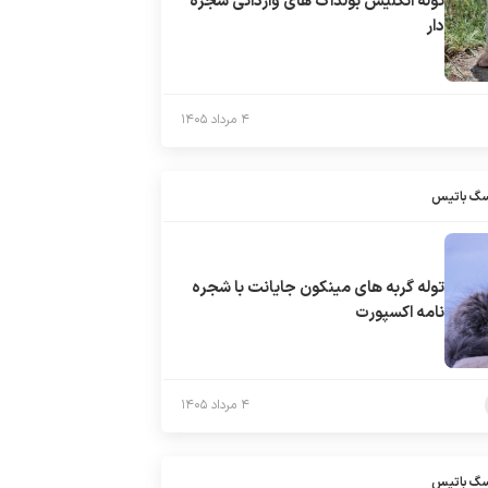
توله انگلیش بولداگ های وارداتی شجره
دار
۴ مرداد ۱۴۰۵
سگ باتیس
توله گربه های مینکون جایانت با شجره
نامه اکسپورت
۴ مرداد ۱۴۰۵
سگ باتیس