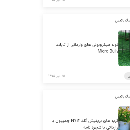
۲۵ تیر ۱۴۰۵
سگ باتیس
توله میکروبولی های وارداتی از تایلند
Micro Bully
ی
۲۵ تیر ۱۴۰۵
سگ باتیس
گربه های بریتیش گلد NY۱۲ چمپیون با
وارداتی با شجره نامه