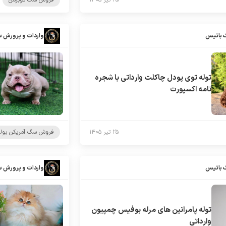
۲۵ تیر ۱۴۰۵
فروش سگ دوبرمن
 باتیس
واردات و پرورش 
توله توی پودل چاکلت وارداتی با شجره
نامه اکسپورت
۲۵ تیر ۱۴۰۵
فروش سگ آمریکن بول
 باتیس
واردات و پرورش 
توله پامرانین های مرله بوفیس چمپیون
وارداتی