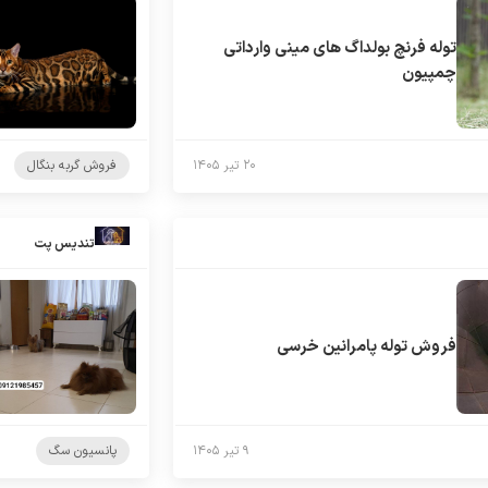
توله فرنچ بولداگ های مینی وارداتی
چمپیون
۲۰ تیر ۱۴۰۵
فروش گربه بنگال
تندیس پت
فروش توله پامرانین خرسی
۹ تیر ۱۴۰۵
پانسیون سگ