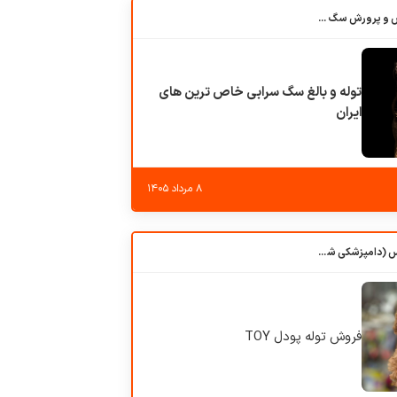
باشگاه بزرگ آموزش و پرورش سگ کوهرج کنل
توله و بالغ سگ سرابی خاص ترین های
ایران
۸ مرداد ۱۴۰۵
کلبه حیوانات دروس (دامپزشکی شهرزاد)
فروش توله پودل TOY