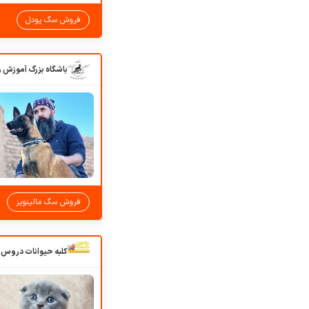
فروش سگ پودل
فروش سگ مالینویز