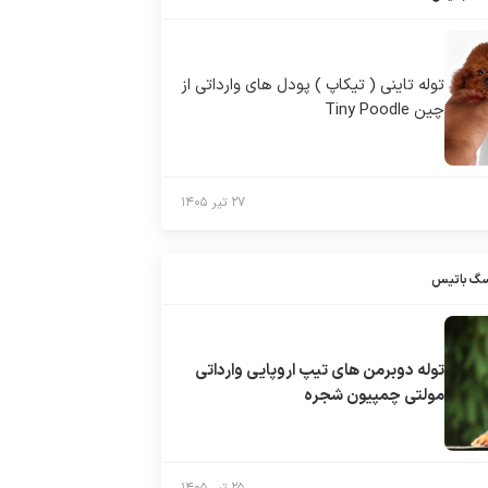
توله تاینی ( تیکاپ ) پودل های وارداتی از
چین Tiny Poodle
۲۷ تیر ۱۴۰۵
سگ باتیس
توله دوبرمن های تیپ اروپایی وارداتی
مولتی چمپیون شجره