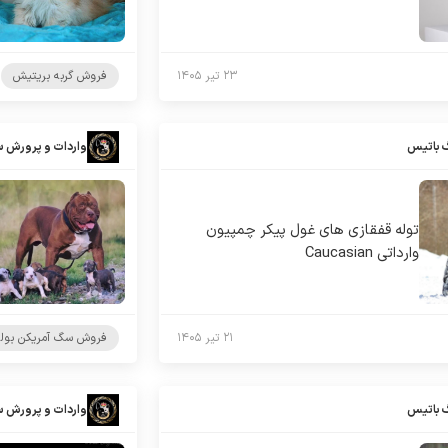
۲۳ تیر ۱۴۰۵
فروش گربه بریتیش
 باتیس
واردات و پرورش 
توله قفقازی های غول پیکر چمپیون
وارداتی Caucasian
۲۱ تیر ۱۴۰۵
فروش سگ آمریکن بول
 باتیس
واردات و پرورش 