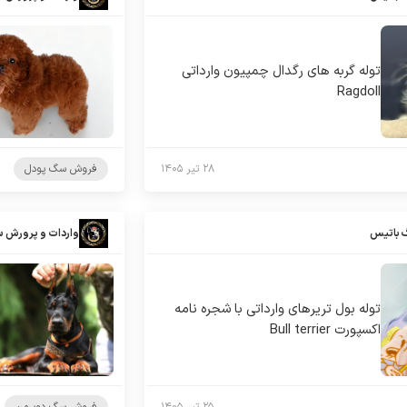
توله گربه های رگدال چمپیون وارداتی
Ragdoll
۲۸ تیر ۱۴۰۵
فروش سگ پودل
 باتیس
واردات و پرورش 
توله بول تریرهای وارداتی با شجره نامه
اکسپورت Bull terrier