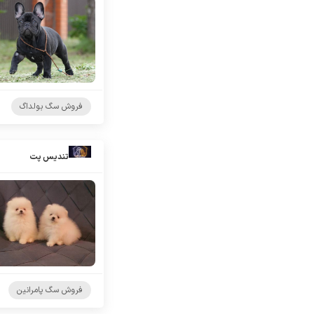
فروش سگ بولداگ
تندیس پت
فروش سگ پامرانین