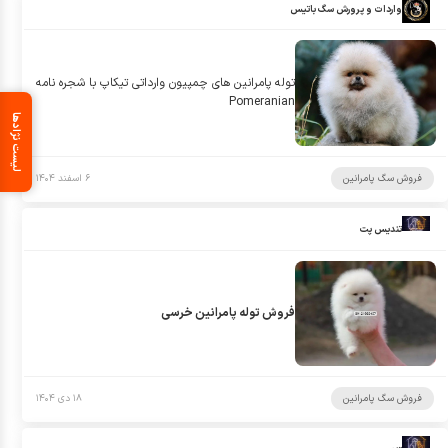
واردات و پرورش سگ باتیس
توله پامرانین های چمپیون وارداتی تیکاپ با شجره نامه
Pomeranian
لیست نژادها
فروش سگ پامرانین
۶ اسفند ۱۴۰۴
تندیس پت
فروش توله پامرانین خرسی
فروش سگ پامرانین
۱۸ دی ۱۴۰۴