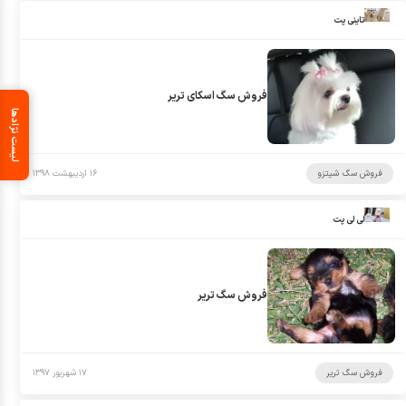
تاینی پت
فروش سگ اسکای تریر
لیست نژادها
فروش سگ شیتزو
۱۶ اردیبهشت ۱۳۹۸
لی لی پت
فروش سگ تریر
فروش سگ تریر
۱۷ شهریور ۱۳۹۷