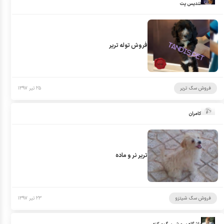
تندیس پت
فروش توله تریر
فروش سگ تریر
۲۵ تیر ۱۳۹۷
کامران
تریر نر و ماده
فروش سگ شیتزو
۲۳ تیر ۱۳۹۷