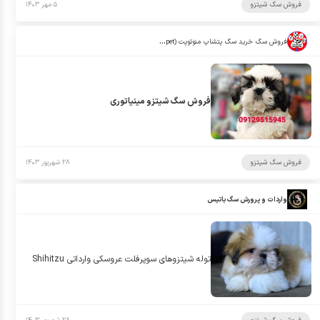
فروش سگ شیتزو
۵ مهر ۱۴۰۳
فروش سگ خرید سگ پتشاپ منوتوپت (manotopet)
فروش سگ شیتزو مینیاتوری
فروش سگ شیتزو
۲۸ شهریور ۱۴۰۳
واردات و پرورش سگ باتیس
توله شيتزوهاى سوپرفلت عروسكى وارداتى Shihitzu