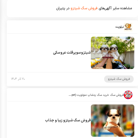
مشاهده سایر آگهی‌های
فروش سگ شیتزو
در پتیران
نیلوپت
شیتزوسوپرفلت عروسکی
فروش سگ شیتزو
۲۰ آذر ۱۴۰۴
فروش سگ خرید سگ پتشاپ منوتوپت (manotopet)
فروش سگ شیتزو زیبا و جذاب