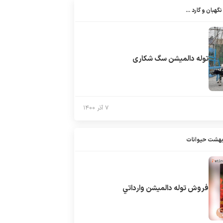
خرید و فروش سگهای نگهبان و گارد اکستراپت
توله دالمیشن سگ شکاری
۷ آذر ۱۴۰۰
بهشت حیوانات
فروش توله دالميشن وارداتي