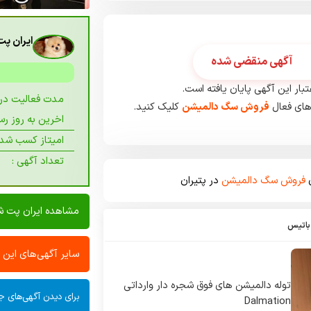
ایران پ
آگهی منقضی شده
بار این آگهی پایان یافته است.
مدت فعالیت در پ
های فعال
فروش سگ دالمیشن
کلیک کنید.
اخرین به روز رسا
امیتاز کسب شده
تعداد آگهی :
ی
فروش سگ دالمیشن
در پتیران
مشاهده ایران پت 
باتیس
سایر آگهی‌های این
توله دالميشن هاى فوق شجره دار وارداتى
برای دیدن آگهی‌های جد
Dalmation