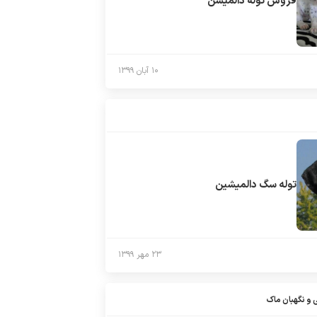
فروش توله دالميشن
۱۰ آبان ۱۳۹۹
توله سگ دالمیشین
۲۳ مهر ۱۳۹۹
و نگهبان ماک