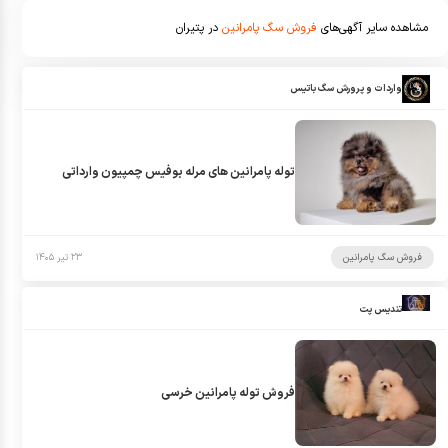
مشاهده سایر آگهی‌های
فروش سگ پامرانین
در پتیران
واردات و پرورش سگ باتیس
توله پامرانین های مرله بوفیس چمپیون وارداتی
فروش سگ پامرانین
۲۳ تیر ۱۴۰۵
تندیس پت
فروش توله پامرانین خرسی