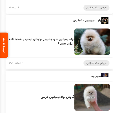
فروش سگ پامرانین
۹ تیر ۱۴۰۵
واردات و پرورش سگ باتیس
توله پامرانین های چمپیون وارداتی تیکاپ با شجره نامه
لیست نژادها
Pomeranian
فروش سگ پامرانین
۶ اسفند ۱۴۰۴
تندیس پت
فروش توله پامرانین خرسی