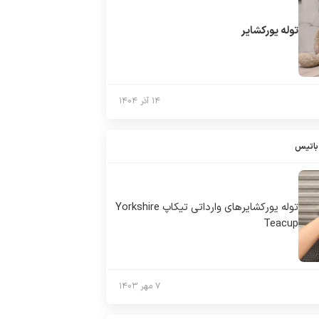
توله یورکشایر
۱۴ آذر ۱۴۰۴
باتیس
توله يوركشايرهاى وارداتى تيكاپ Yorkshire
Teacup
۷ مهر ۱۴۰۳