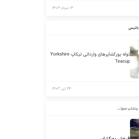
۱۳ مرداد ۱۴۰۳
باتیس
توله يوركشايرهاى وارداتى تيكاپ Yorkshire
Teacup
۲۴ تیر ۱۴۰۳
فروش سگ خرید سگ پتشاپ منوتوپت (manotopet)
فروش یورکشایر