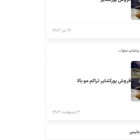
۲۲ تیر ۱۴۰۳
فروش سگ خرید سگ پتشاپ منوتوپت (manotopet)
فروش یورکشایر تراکم مو بالا
۳ اردیبهشت ۱۴۰۳
باتیس