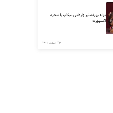
توله يوركشاير وارداتى تيكاپ با شجره
اكسپورت
۲۴ اسفند ۱۴۰۲