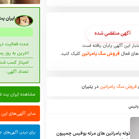
ایران پ
آگهی منقضی شده
مدت فعالیت در پ
بار این آگهی پایان یافته است.
اخرین به روز رسا
های فعال
فروش سگ پامرانین
کلیک کنید.
امیتاز کسب شده
تعداد آگهی :
ی
فروش سگ پامرانین
در پتیران
مشاهده ایران پت 
باتیس
سایر آگهی‌های این
برای دیدن آگهی‌های جد
توله پامرانین های مرله بوفیس چمپیون