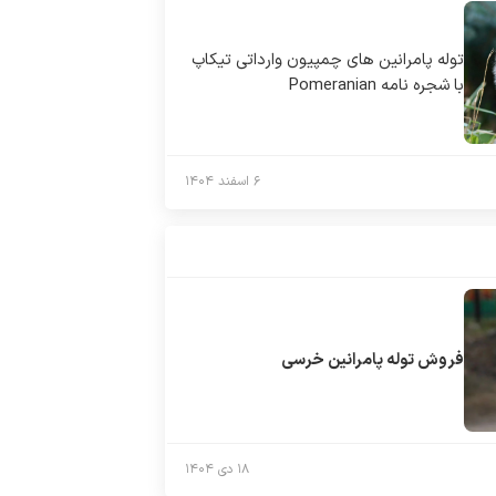
توله پامرانین های چمپیون وارداتی تیکاپ
با شجره نامه Pomeranian
۶ اسفند ۱۴۰۴
فروش توله پامرانین خرسی
۱۸ دی ۱۴۰۴