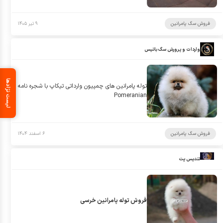
فروش سگ پامرانین
۹ تیر ۱۴۰۵
واردات و پرورش سگ باتیس
لیست نژادها
توله پامرانین های چمپیون وارداتی تیکاپ با شجره نامه
Pomeranian
فروش سگ پامرانین
۶ اسفند ۱۴۰۴
تندیس پت
فروش توله پامرانین خرسی