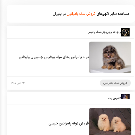
مشاهده سایر آگهی‌های
فروش سگ پامرانین
در پتیران
واردات و پرورش سگ باتیس
توله پامرانین های مرله بوفیس چمپیون وارداتی
فروش سگ پامرانین
۲۳ تیر ۱۴۰۵
تندیس پت
فروش توله پامرانین خرسی