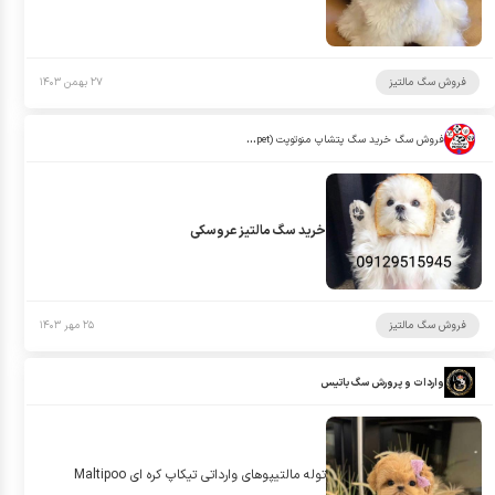
فروش سگ مالتیز
۲۷ بهمن ۱۴۰۳
فروش سگ خرید سگ پتشاپ منوتوپت (manotopet)
خرید سگ مالتیز عروسکی
فروش سگ مالتیز
۲۵ مهر ۱۴۰۳
واردات و پرورش سگ باتیس
توله مالتيپوهاى وارداتى تيكاپ كره اى Maltipoo