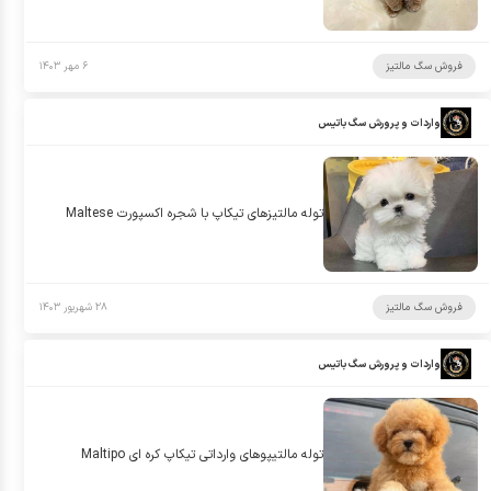
فروش سگ مالتیز
۶ مهر ۱۴۰۳
واردات و پرورش سگ باتیس
توله مالتيزهاى تيكاپ با شجره اكسپورت Maltese
فروش سگ مالتیز
۲۸ شهریور ۱۴۰۳
واردات و پرورش سگ باتیس
توله مالتيپوهاى وارداتى تيكاپ كره اى Maltipo