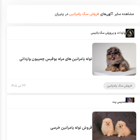
مشاهده سایر آگهی‌های
فروش سگ پامرانین
در پتیران
واردات و پرورش سگ باتیس
توله پامرانین های مرله بوفیس چمپیون وارداتی
فروش سگ پامرانین
۲۳ تیر ۱۴۰۵
تندیس پت
فروش توله پامرانین خرسی