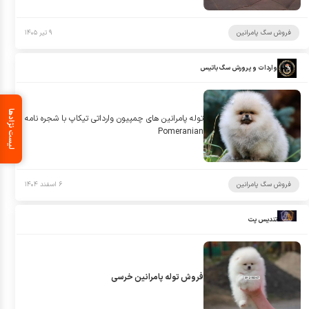
فروش سگ پامرانین
۹ تیر ۱۴۰۵
واردات و پرورش سگ باتیس
لیست نژادها
توله پامرانین های چمپیون وارداتی تیکاپ با شجره نامه
Pomeranian
فروش سگ پامرانین
۶ اسفند ۱۴۰۴
تندیس پت
فروش توله پامرانین خرسی