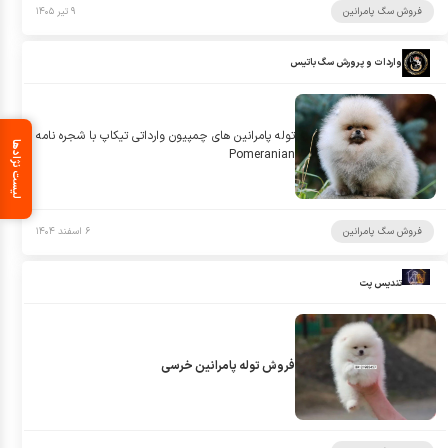
فروش سگ پامرانین
۹ تیر ۱۴۰۵
واردات و پرورش سگ باتیس
توله پامرانین های چمپیون وارداتی تیکاپ با شجره نامه
لیست نژادها
Pomeranian
فروش سگ پامرانین
۶ اسفند ۱۴۰۴
تندیس پت
فروش توله پامرانین خرسی