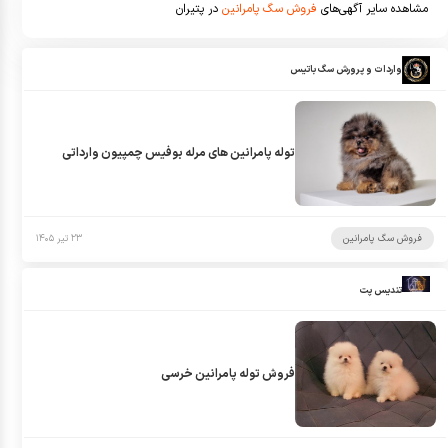
مشاهده سایر آگهی‌های
فروش سگ پامرانین
در پتیران
واردات و پرورش سگ باتیس
توله پامرانین های مرله بوفیس چمپیون وارداتی
فروش سگ پامرانین
۲۳ تیر ۱۴۰۵
تندیس پت
فروش توله پامرانین خرسی