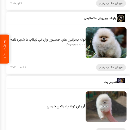
فروش سگ پامرانین
۹ تیر ۱۴۰۵
واردات و پرورش سگ باتیس
توله پامرانین های چمپیون وارداتی تیکاپ با شجره نامه
لیست نژادها
Pomeranian
فروش سگ پامرانین
۶ اسفند ۱۴۰۴
تندیس پت
فروش توله پامرانین خرسی