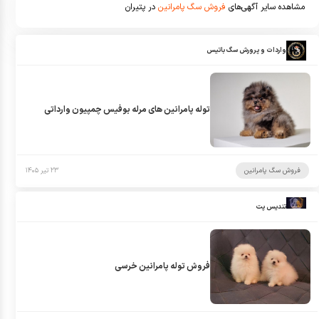
مشاهده سایر آگهی‌های
فروش سگ پامرانین
در پتیران
واردات و پرورش سگ باتیس
توله پامرانین های مرله بوفیس چمپیون وارداتی
فروش سگ پامرانین
۲۳ تیر ۱۴۰۵
تندیس پت
فروش توله پامرانین خرسی