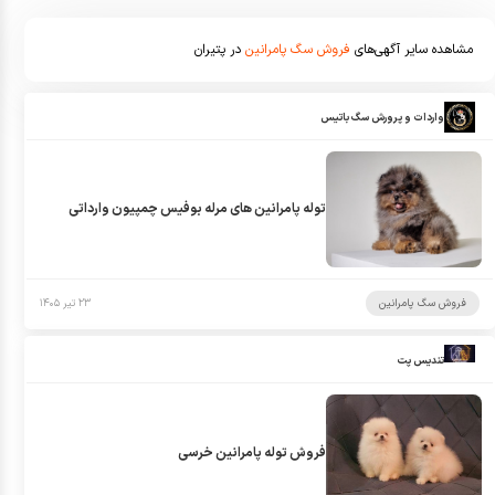
مشاهده سایر آگهی‌های
فروش سگ پامرانین
در پتیران
واردات و پرورش سگ باتیس
توله پامرانین های مرله بوفیس چمپیون وارداتی
فروش سگ پامرانین
۲۳ تیر ۱۴۰۵
تندیس پت
فروش توله پامرانین خرسی