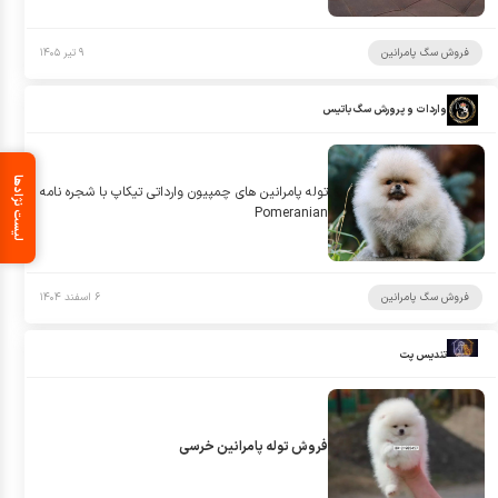
فروش سگ پامرانین
۹ تیر ۱۴۰۵
واردات و پرورش سگ باتیس
لیست نژادها
توله پامرانین های چمپیون وارداتی تیکاپ با شجره نامه
Pomeranian
فروش سگ پامرانین
۶ اسفند ۱۴۰۴
تندیس پت
فروش توله پامرانین خرسی