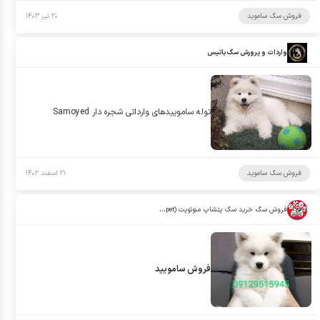
فروش سگ ساموید
۲۰ تیر ۱۴۰۳
واردات و پرورش سگ باتیس
توله ساموييدهاى وارداتى شجره دار Samoyed
فروش سگ ساموید
۲۱ اسفند ۱۴۰۲
فروش سگ خرید سگ پتشاپ منوتوپت (manotopet)
فروش سامویید