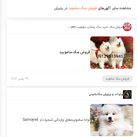
مشاهده سایر آگهی‌های
فروش سگ ساموید
در پتیران
فروش سگ خرید سگ پتشاپ منوتوپت (manotopet)
فروش سگ سامویید
فروش سگ ساموید
۲۹ بهمن ۱۴۰۳
واردات و پرورش سگ باتیس
توله ساموييدهاى وارداتى شجره دار Samoyed