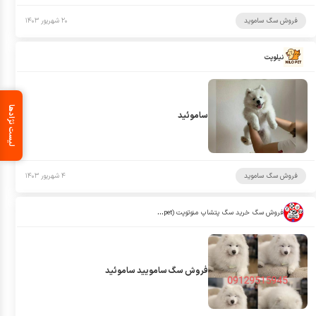
فروش سگ ساموید
۲۰ شهریور ۱۴۰۳
نیلوپت
لیست نژادها
ساموئید
فروش سگ ساموید
۴ شهریور ۱۴۰۳
فروش سگ خرید سگ پتشاپ منوتوپت (manotopet)
فروش سگ سامویید ساموئید